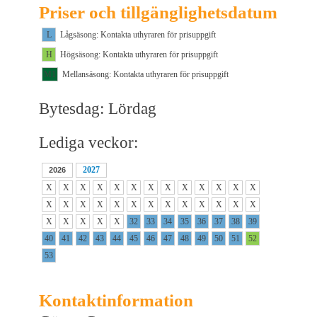
Priser och tillgänglighetsdatum
L
Lågsäsong: Kontakta uthyraren för prisuppgift
H
Högsäsong: Kontakta uthyraren för prisuppgift
M1
Mellansäsong: Kontakta uthyraren för prisuppgift
Bytesdag: Lördag
Lediga veckor:
2027
2026
X
X
X
X
X
X
X
X
X
X
X
X
X
X
X
X
X
X
X
X
X
X
X
X
X
X
X
X
X
X
X
32
33
34
35
36
37
38
39
40
41
42
43
44
45
46
47
48
49
50
51
52
53
Kontaktinformation