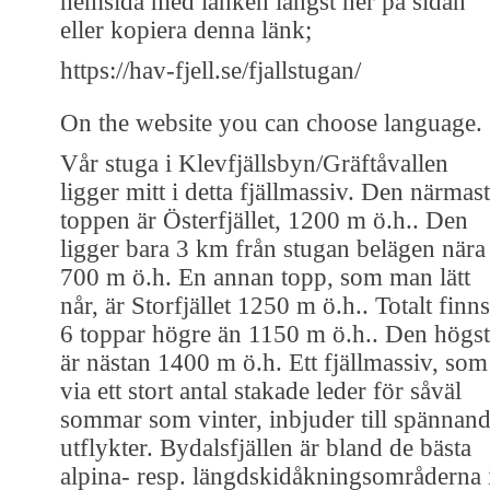
hemsida med länken längst ner på sidan
eller kopiera denna länk;
https://hav-fjell.se/fjallstugan/
On the website you can choose language.
Vår stuga i Klevfjällsbyn/Gräftåvallen
ligger mitt i detta fjällmassiv. Den närmas
toppen är Österfjället, 1200 m ö.h.. Den
ligger bara 3 km från stugan belägen nära
700 m ö.h. En annan topp, som man lätt
når, är Storfjället 1250 m ö.h.. Totalt finns
6 toppar högre än 1150 m ö.h.. Den högs
är nästan 1400 m ö.h. Ett fjällmassiv, som
via ett stort antal stakade leder för såväl
sommar som vinter, inbjuder till spännan
utflykter. Bydalsfjällen är bland de bästa
alpina- resp. längdskidåkningsområderna 