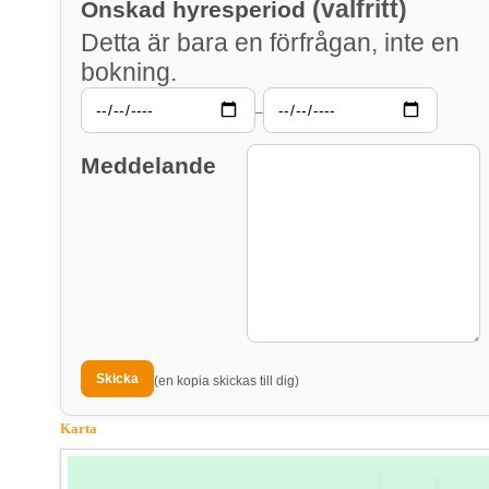
(valfritt)
Önskad hyresperiod
Detta är bara en förfrågan, inte en
bokning.
–
Meddelande
(en kopia skickas till dig)
Karta