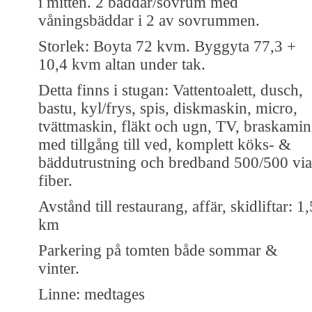
i mitten. 2 bäddar/sovrum med
våningsbäddar i 2 av sovrummen.
Storlek: Boyta 72 kvm. Byggyta 77,3 +
10,4 kvm altan under tak.
Detta finns i stugan: Vattentoalett, dusch,
bastu, kyl/frys, spis, diskmaskin, micro,
tvättmaskin, fläkt och ugn, TV, braskamin
med tillgång till ved, komplett köks- &
bäddutrustning och bredband 500/500 via
fiber.
Avstånd till restaurang, affär, skidliftar: 1,
km
Parkering på tomten både sommar &
vinter.
Linne: medtages