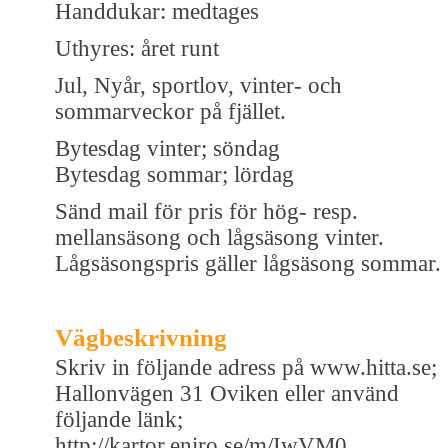
Handdukar: medtages
Uthyres: året runt
Jul, Nyår, sportlov, vinter- och
sommarveckor på fjället.
Bytesdag vinter; söndag
Bytesdag sommar; lördag
Sänd mail för pris för hög- resp.
mellansäsong och lågsäsong vinter.
Lågsäsongspris gäller lågsäsong sommar.
Vägbeskrivning
Skriv in följande adress på www.hitta.se;
Hallonvägen 31 Oviken eller använd
följande länk;
http://kartor.eniro.se/m/IwVM0