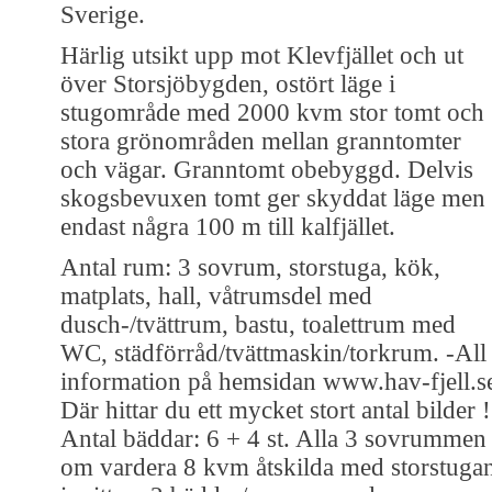
Sverige.
Härlig utsikt upp mot Klevfjället och ut
över Storsjöbygden, ostört läge i
stugområde med 2000 kvm stor tomt och
stora grönområden mellan granntomter
och vägar. Granntomt obebyggd. Delvis
skogsbevuxen tomt ger skyddat läge men
endast några 100 m till kalfjället.
Antal rum: 3 sovrum, storstuga, kök,
matplats, hall, våtrumsdel med
dusch-/tvättrum, bastu, toalettrum med
WC, städförråd/tvättmaskin/torkrum. -All
information på hemsidan www.hav-fjell.s
Där hittar du ett mycket stort antal bilder !
Antal bäddar: 6 + 4 st. Alla 3 sovrummen
om vardera 8 kvm åtskilda med storstuga