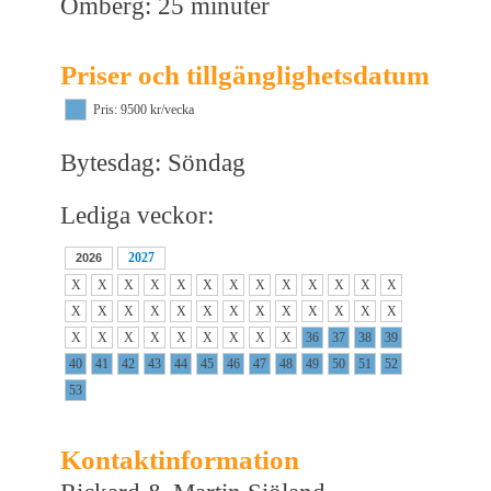
Omberg: 25 minuter
Priser och tillgänglighetsdatum
Pris: 9500 kr/vecka
Bytesdag: Söndag
Lediga veckor:
2027
2026
X
X
X
X
X
X
X
X
X
X
X
X
X
X
X
X
X
X
X
X
X
X
X
X
X
X
X
X
X
X
X
X
X
X
X
36
37
38
39
40
41
42
43
44
45
46
47
48
49
50
51
52
53
Kontaktinformation