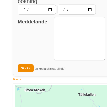
bokning.
–
Meddelande
(en kopia skickas till dig)
Karta