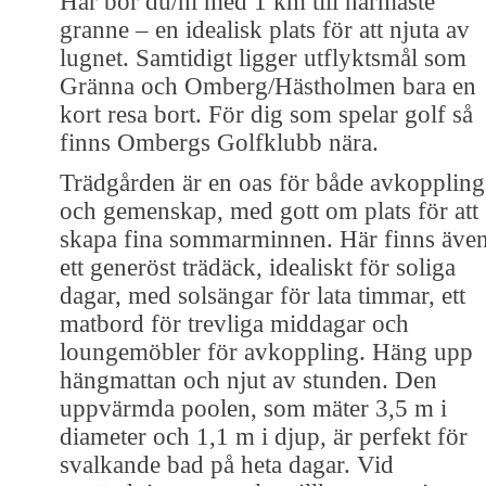
Här bor du/ni med 1 km till närmaste
granne – en idealisk plats för att njuta av
lugnet. Samtidigt ligger utflyktsmål som
Gränna och Omberg/Hästholmen bara en
kort resa bort. För dig som spelar golf så
finns Ombergs Golfklubb nära.
Trädgården är en oas för både avkoppling
och gemenskap, med gott om plats för att
skapa fina sommarminnen. Här finns äve
ett generöst trädäck, idealiskt för soliga
dagar, med solsängar för lata timmar, ett
matbord för trevliga middagar och
loungemöbler för avkoppling. Häng upp
hängmattan och njut av stunden. Den
uppvärmda poolen, som mäter 3,5 m i
diameter och 1,1 m i djup, är perfekt för
svalkande bad på heta dagar. Vid