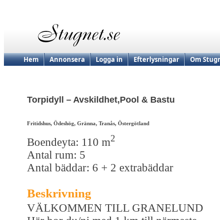
Hem
Annonsera
Logga in
Efterlysningar
Om Stugn
Torpidyll – Avskildhet,Pool & Bastu
Fritidshus, Ödeshög, Gränna, Tranås, Östergötland
2
Boendeyta: 110 m
Antal rum: 5
Antal bäddar: 6 + 2 extrabäddar
Beskrivning
VÄLKOMMEN TILL GRANELUND