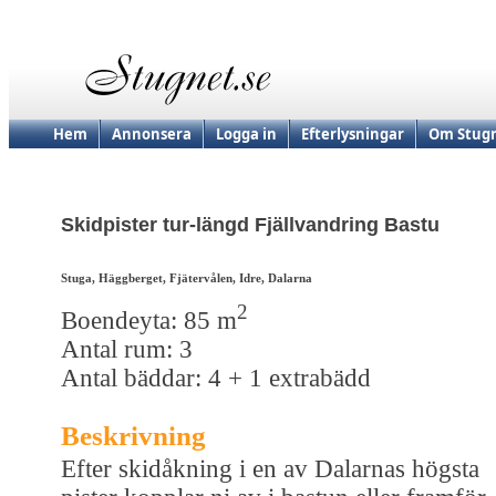
Hem
Annonsera
Logga in
Efterlysningar
Om Stugn
Skidpister tur-längd Fjällvandring Bastu
Stuga, Häggberget, Fjätervålen, Idre, Dalarna
2
Boendeyta: 85 m
Antal rum: 3
Antal bäddar: 4 + 1 extrabädd
Beskrivning
Efter skidåkning i en av Dalarnas högsta