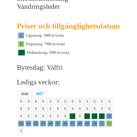
Vandringsleder
Priser och tillgänglighetsdatum
L
Lågsäsong: 3900 kr/vecka
H
Högsäsong: 7900 kr/vecka
M1
Mellansäsong: 5900 kr/vecka
Bytesdag: Valfri
Lediga veckor:
2027
2026
X
X
X
X
X
X
X
X
X
X
X
X
X
X
X
X
X
X
X
X
X
X
X
X
X
X
X
X
X
X
X
X
X
34
X
36
37
38
39
40
41
42
43
44
45
46
47
48
49
50
51
52
X