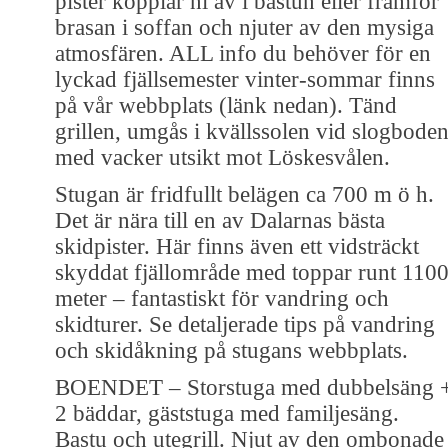
pister kopplar ni av i bastun eller framför
brasan i soffan och njuter av den mysiga
atmosfären. ALL info du behöver för en
lyckad fjällsemester vinter-sommar finns
på vår webbplats (länk nedan). Tänd
grillen, umgås i kvällssolen vid slogbode
med vacker utsikt mot Löskesvålen.
Stugan är fridfullt belägen ca 700 m ö h.
Det är nära till en av Dalarnas bästa
skidpister. Här finns även ett vidsträckt
skyddat fjällområde med toppar runt 110
meter – fantastiskt för vandring och
skidturer. Se detaljerade tips på vandring
och skidåkning på stugans webbplats.
BOENDET – Storstuga med dubbelsäng 
2 bäddar, gäststuga med familjesäng.
Bastu och utegrill. Njut av den ombonade