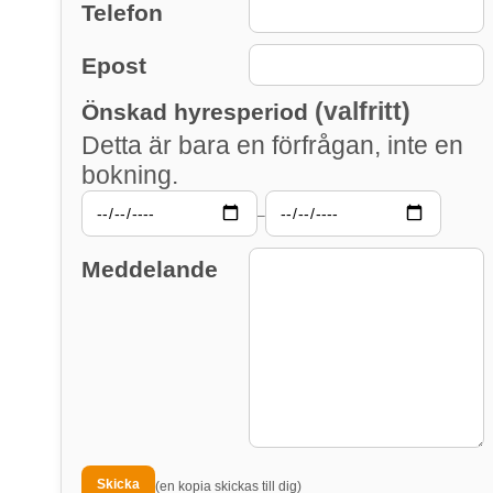
Telefon
Epost
(valfritt)
Önskad hyresperiod
Detta är bara en förfrågan, inte en
bokning.
–
Meddelande
(en kopia skickas till dig)