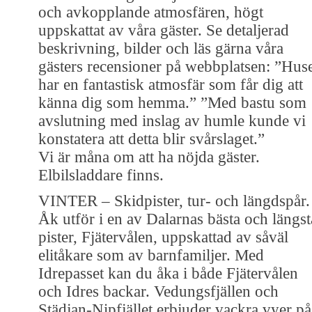
och avkopplande atmosfären, högt
uppskattat av våra gäster. Se detaljerad
beskrivning, bilder och läs gärna våra
gästers recensioner på webbplatsen: ”Hus
har en fantastisk atmosfär som får dig att
känna dig som hemma.” ”Med bastu som
avslutning med inslag av humle kunde vi
konstatera att detta blir svårslaget.”
Vi är måna om att ha nöjda gäster.
Elbilsladdare finns.
VINTER – Skidpister, tur- och längdspår.
Åk utför i en av Dalarnas bästa och längst
pister, Fjätervålen, uppskattad av såväl
elitåkare som av barnfamiljer. Med
Idrepasset kan du åka i både Fjätervålen
och Idres backar. Vedungsfjällen och
Städjan-Nipfjället erbjuder vackra vyer på