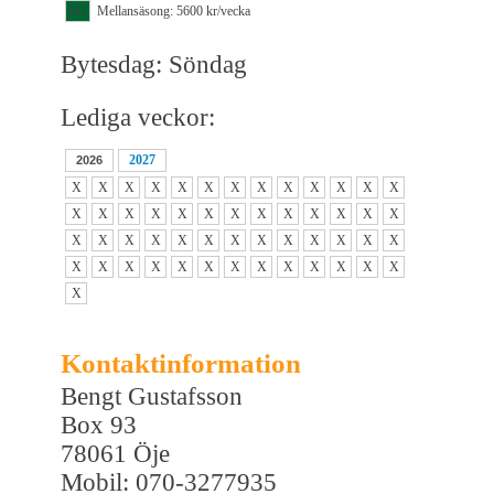
M1
Mellansäsong: 5600 kr/vecka
Bytesdag: Söndag
Lediga veckor:
2027
2026
X
X
X
X
X
X
X
X
X
X
X
X
X
X
X
X
X
X
X
X
X
X
X
X
X
X
X
X
X
X
X
X
X
X
X
X
X
X
X
X
X
X
X
X
X
X
X
X
X
X
X
X
X
Kontaktinformation
Bengt Gustafsson
Box 93
78061 Öje
Mobil: 070-3277935