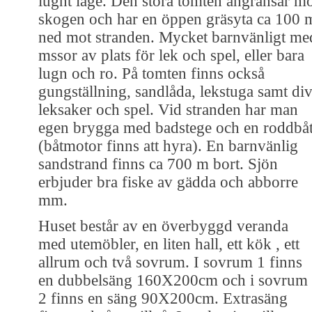
lugnt läge. Den stora tomten angränsar m
skogen och har en öppen gräsyta ca 100 
ned mot stranden. Mycket barnvänligt me
mssor av plats för lek och spel, eller bara
lugn och ro. På tomten finns också
gungställning, sandlåda, lekstuga samt div
leksaker och spel. Vid stranden har man
egen brygga med badstege och en roddbå
(båtmotor finns att hyra). En barnvänlig
sandstrand finns ca 700 m bort. Sjön
erbjuder bra fiske av gädda och abborre
mm.
Huset består av en överbyggd veranda
med utemöbler, en liten hall, ett kök , ett
allrum och två sovrum. I sovrum 1 finns
en dubbelsäng 160X200cm och i sovrum
2 finns en säng 90X200cm. Extrasäng