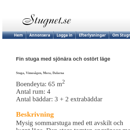
Hem
Annonsera
Logga in
Efterlysningar
Om Stugn
Fin stuga med sjönära och ostört läge
Stuga, Vimosågen, Mora, Dalarna
2
Boendeyta: 65 m
Antal rum: 4
Antal bäddar: 3 + 2 extrabäddar
Beskrivning
Mysig sommarstuga med ett avskilt och