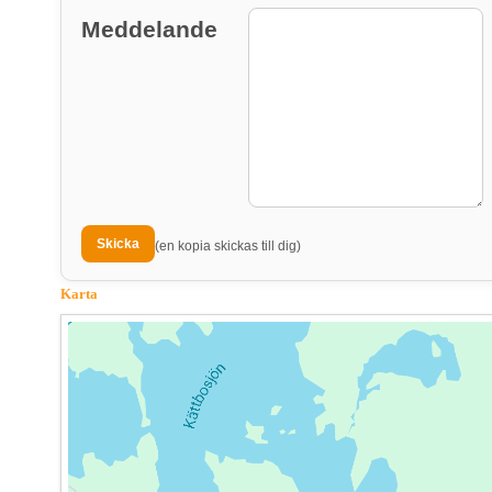
Meddelande
(en kopia skickas till dig)
Karta