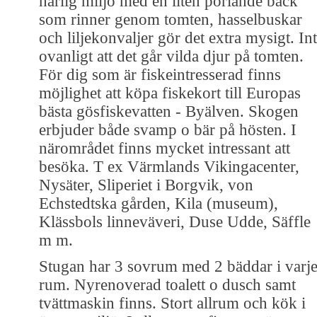
härlig miljö med en liten porlande bäck
som rinner genom tomten, hasselbuskar
och liljekonvaljer gör det extra mysigt. In
ovanligt att det går vilda djur på tomten.
För dig som är fiskeintresserad finns
möjlighet att köpa fiskekort till Europas
bästa gösfiskevatten - Byälven. Skogen
erbjuder både svamp o bär på hösten. I
närområdet finns mycket intressant att
besöka. T ex Värmlands Vikingacenter,
Nysäter, Sliperiet i Borgvik, von
Echstedtska gården, Kila (museum),
Klässbols linneväveri, Duse Udde, Säffle
m m.
Stugan har 3 sovrum med 2 bäddar i varj
rum. Nyrenoverad toalett o dusch samt
tvättmaskin finns. Stort allrum och kök i