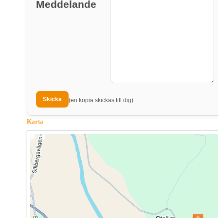
Meddelande
(en kopia skickas till dig)
Karta