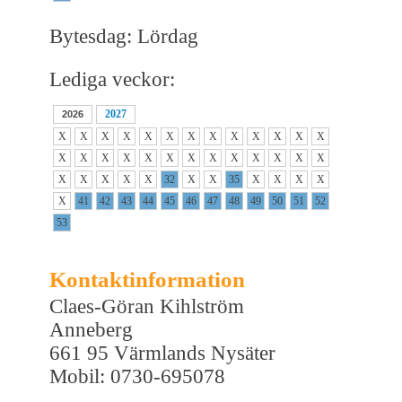
Bytesdag: Lördag
Lediga veckor:
2027
2026
X
X
X
X
X
X
X
X
X
X
X
X
X
X
X
X
X
X
X
X
X
X
X
X
X
X
X
X
X
X
X
32
X
X
35
X
X
X
X
X
41
42
43
44
45
46
47
48
49
50
51
52
53
Kontaktinformation
Claes-Göran Kihlström
Anneberg
661 95 Värmlands Nysäter
Mobil: 0730-695078