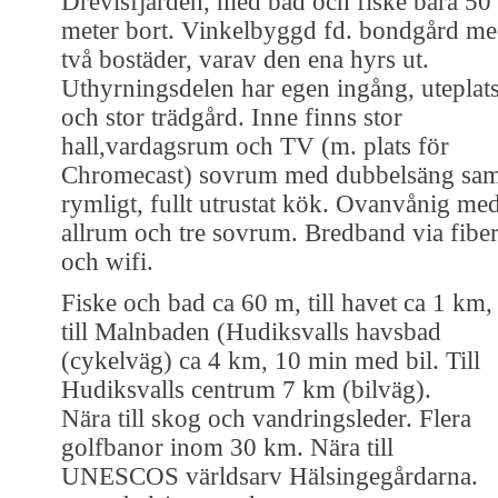
Drevisfjärden, med bad och fiske bara 50
meter bort. Vinkelbyggd fd. bondgård m
två bostäder, varav den ena hyrs ut.
Uthyrningsdelen har egen ingång, uteplat
och stor trädgård. Inne finns stor
hall,vardagsrum och TV (m. plats för
Chromecast) sovrum med dubbelsäng sam
rymligt, fullt utrustat kök. Ovanvånig me
allrum och tre sovrum. Bredband via fibe
och wifi.
Fiske och bad ca 60 m, till havet ca 1 km,
till Malnbaden (Hudiksvalls havsbad
(cykelväg) ca 4 km, 10 min med bil. Till
Hudiksvalls centrum 7 km (bilväg).
Nära till skog och vandringsleder. Flera
golfbanor inom 30 km. Nära till
UNESCOS världsarv Hälsingegårdarna.