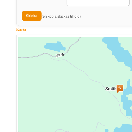
(en kopia skickas till dig)
Karta