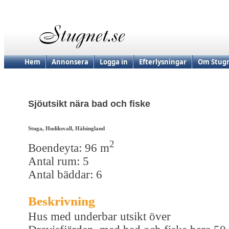
Hem
Annonsera
Logga in
Efterlysningar
Om Stugn
Sjöutsikt nära bad och fiske
Stuga, Hudiksvall, Hälsingland
2
Boendeyta: 96 m
Antal rum: 5
Antal bäddar: 6
Beskrivning
Hus med underbar utsikt över