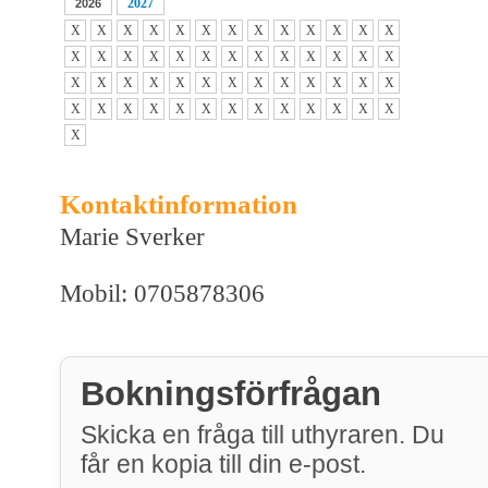
2027
2026
X
X
X
X
X
X
X
X
X
X
X
X
X
X
X
X
X
X
X
X
X
X
X
X
X
X
X
X
X
X
X
X
X
X
X
X
X
X
X
X
X
X
X
X
X
X
X
X
X
X
X
X
X
Kontaktinformation
Marie Sverker
Mobil: 0705878306
Bokningsförfrågan
Skicka en fråga till uthyraren. Du
får en kopia till din e-post.