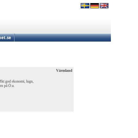
et.se
Värmland
Mkt god ekonomi, lugn,
rn på Ö:a.