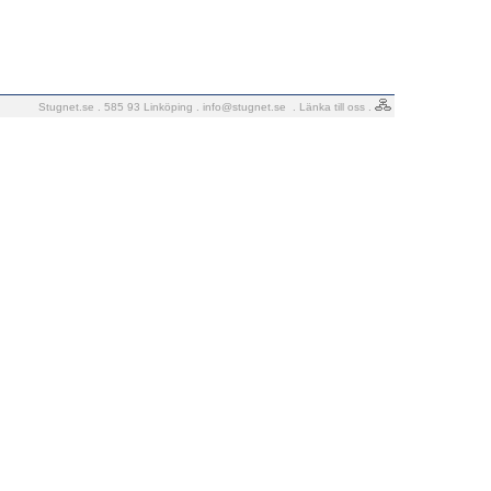
Stugnet.se . 585 93 Linköping .
info@stugnet.se
.
Länka till oss
.