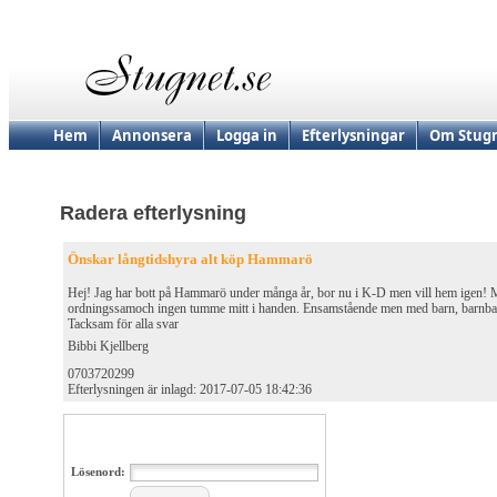
Hem
Annonsera
Logga in
Efterlysningar
Om Stugn
Radera efterlysning
Önskar långtidshyra alt köp Hammarö
Hej! Jag har bott på Hammarö under många år, bor nu i K-D men vill hem igen! 
ordningssamoch ingen tumme mitt i handen. Ensamstående men med barn, barnba
Tacksam för alla svar
Bibbi Kjellberg
0703720299
Efterlysningen är inlagd: 2017-07-05 18:42:36
Lösenord: