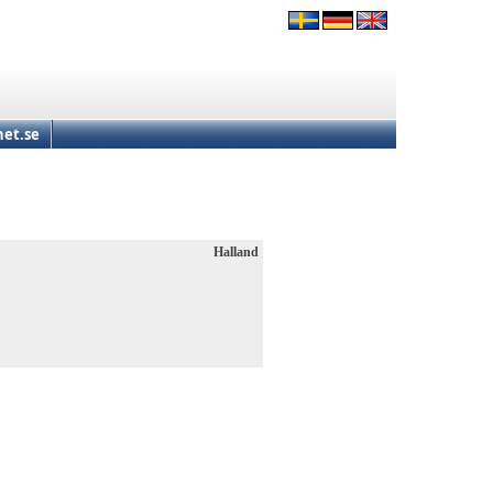
et.se
Halland