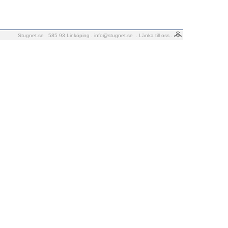
Stugnet.se . 585 93 Linköping .
info@stugnet.se
.
Länka till oss
.