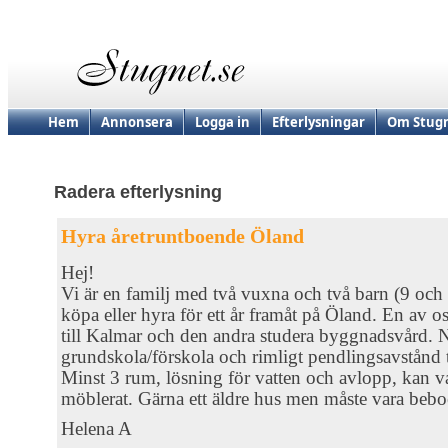
Hem
Annonsera
Logga in
Efterlysningar
Om Stugn
Radera efterlysning
Hyra åretruntboende Öland
Hej!
Vi är en familj med två vuxna och två barn (9 och 5
köpa eller hyra för ett år framåt på Öland. En av 
till Kalmar och den andra studera byggnadsvård. Nä
grundskola/förskola och rimligt pendlingsavstånd til
Minst 3 rum, lösning för vatten och avlopp, kan va
möblerat. Gärna ett äldre hus men måste vara beboe
Helena A