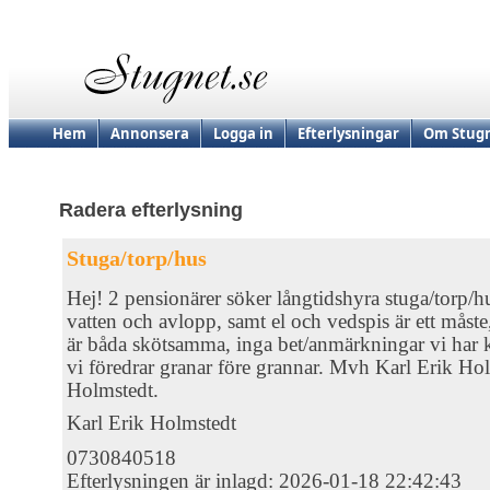
Hem
Annonsera
Logga in
Efterlysningar
Om Stugn
Radera efterlysning
Stuga/torp/hus
Hej! 2 pensionärer söker långtidshyra stuga/torp/hu
vatten och avlopp, samt el och vedspis är ett måste
är båda skötsamma, inga bet/anmärkningar vi har k
vi föredrar granar före grannar. Mvh Karl Erik H
Holmstedt.
Karl Erik Holmstedt
0730840518
Efterlysningen är inlagd: 2026-01-18 22:42:43