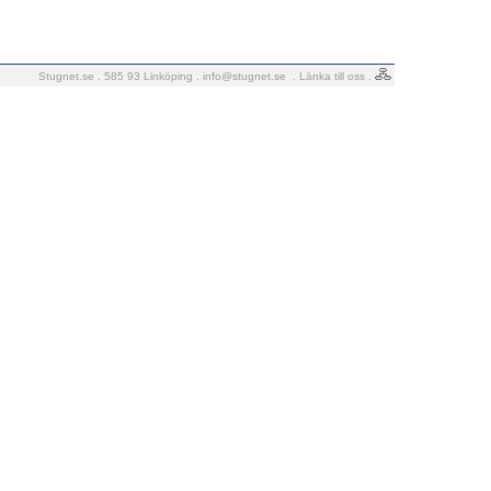
Stugnet.se . 585 93 Linköping .
info@stugnet.se
.
Länka till oss
.