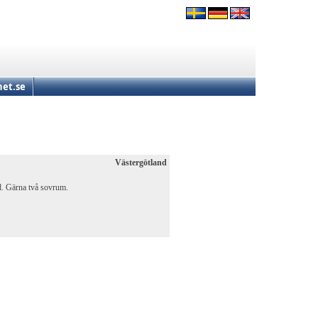
et.se
Västergötland
d. Gärna två sovrum.