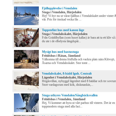
Fjällupplevelse i Vemdalen
Stuga i Vemdalen, Härjedalen
Hej! Vi hyr nu ut vårat fjällhus i Vemdalskalet under vinter 
vår. Pris för önskad vecka fås ...
Toppenfint hus med kanon läge
Stuga i Vemdalsskalet, Härjedalen
Från Gräddhyllan (som huset kallas) är bara att ta ett kliv så 
du ute i de elbelysta längdspår...
Mysigt hus med bastustuga
Fritidshus i Rätan, Jämtland
Välkomna till denna fridfulla och vackra plats nära Klövsjö,
Åsarna och Vemdalsskalet. Stor tomt ...
Vemdalsskalet, 8-bädd lgnh. Centralt
Lägenhet i Vemdalsskalet, Härjedalen
Högåsvillan, nybyggd lägenhet med 8 bäddar och tre sovrum
Stort vardagsrum med kök, diskmaskin,...
Stuga uthyres Vemdalen/Sångbäcksvallen
Fritidshus i Vemdalen, Jämtland
Hej, Vi kommer att hyra ut vårt parhus till vintern. Det är en
toppmodern stuga med alla faci...