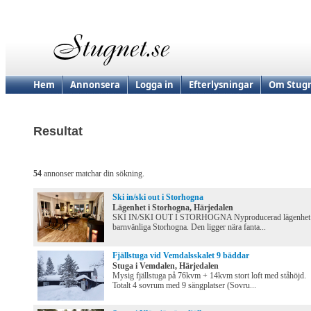
Hem
Annonsera
Logga in
Efterlysningar
Om Stugn
Resultat
54
annonser matchar din sökning.
Ski in/ski out i Storhogna
Lägenhet i Storhogna, Härjedalen
SKI IN/SKI OUT I STORHOGNA Nyproducerad lägenhet 
barnvänliga Storhogna. Den ligger nära fanta...
Fjällstuga vid Vemdalsskalet 9 bäddar
Stuga i Vemdalen, Härjedalen
Mysig fjällstuga på 76kvm + 14kvm stort loft med ståhöjd.
Totalt 4 sovrum med 9 sängplatser (Sovru...