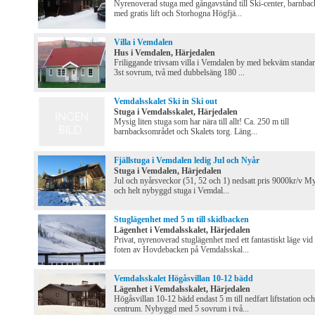
Nyrenoverad stuga med gångavstånd till Ski-center, barnbac
med gratis lift och Storhogna Högfjä...
Villa i Vemdalen
Hus i Vemdalen, Härjedalen
Friliggande trivsam villa i Vemdalen by med bekväm standar
3st sovrum, två med dubbelsäng 180 ...
Vemdalsskalet Ski in Ski out
Stuga i Vemdalsskalet, Härjedalen
Mysig liten stuga som har nära till allt! Ca. 250 m till
barnbacksområdet och Skalets torg. Läng...
Fjällstuga i Vemdalen ledig Jul och Nyår
Stuga i Vemdalen, Härjedalen
Jul och nyårsveckor (51, 52 och 1) nedsatt pris 9000kr/v M
och helt nybyggd stuga i Vemdal...
Stuglägenhet med 5 m till skidbacken
Lägenhet i Vemdalsskalet, Härjedalen
Privat, nyrenoverad stuglägenhet med ett fantastiskt läge vid
foten av Hovdebacken på Vemdalsskal...
Vemdalsskalet Högåsvillan 10-12 bädd
Lägenhet i Vemdalsskalet, Härjedalen
Högåsvillan 10-12 bädd endast 5 m till nedfart liftstation och
centrum. Nybyggd med 5 sovrum i två...