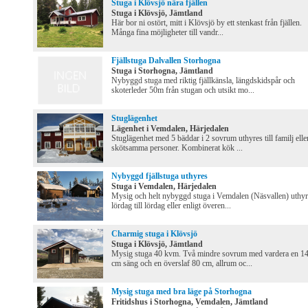
Stuga i Klövsjö nära fjällen
Stuga i Klövsjö, Jämtland
Här bor ni ostört, mitt i Klövsjö by ett stenkast från fjällen.
Många fina möjligheter till vandr...
Fjällstuga Dalvallen Storhogna
Stuga i Storhogna, Jämtland
Nybyggd stuga med riktig fjällkänsla, längdskidspår och
skoterleder 50m från stugan och utsikt mo...
Stuglägenhet
Lägenhet i Vemdalen, Härjedalen
Stuglägenhet med 5 bäddar i 2 sovrum uthyres till familj elle
skötsamma personer. Kombinerat kök ...
Nybyggd fjällstuga uthyres
Stuga i Vemdalen, Härjedalen
Mysig och helt nybyggd stuga i Vemdalen (Näsvallen) uthyr
lördag till lördag eller enligt överen...
Charmig stuga i Klövsjö
Stuga i Klövsjö, Jämtland
Mysig stuga 40 kvm. Två mindre sovrum med vardera en 1
cm säng och en överslaf 80 cm, allrum oc...
Mysig stuga med bra läge på Storhogna
Fritidshus i Storhogna, Vemdalen, Jämtland