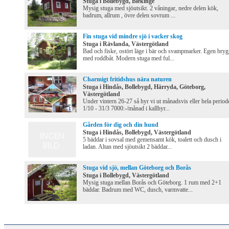
Stuga i Bollebygd, Blekinge
Mysig stuga med sjöutsikt. 2 våningar, nedre delen kök,
badrum, allrum , övre delen sovrum ...
Fin stuga vid mindre sjö i vacker skog
Stuga i Rävlanda, Västergötland
Bad och fiske, ostört läge i bär och svampmarker. Egen bry
med roddbåt. Modern stuga med ful...
Charmigt fritidshus nära naturen
Stuga i Hindås, Bollebygd, Härryda, Göteborg,
Västergötland
Under vintern 26-27 så hyr vi ut månadsvis eller hela period
1/10 - 31/3 7000:-/månad i kallhyr...
Gården för dig och din hund
Stuga i Hindås, Bollebygd, Västergötland
5 bäddar i sovsal med gemensamt kök, toalett och dusch i
ladan. Altan med sjöutsikt 2 bäddar...
Stuga vid sjö, mellan Göteborg och Borås
Stuga i Bollebygd, Västergötland
Mysig stuga mellan Borås och Göteborg. 1 rum med 2+1
bäddar. Badrum med WC, dusch, varmvatte...