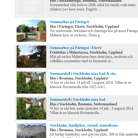
Hus i Beckomberga, Bromma, Södermanland
Semiattached villa built in 2008, ideal for family with many
children (we have four). English: ...
Sommarhus på Färingsö
Hus i Färingsö, Ekerö, Stockholm, Uppland
Tre renoverade, bekväma och charmiga hus på norra Färings
Mälaren hyrs ut veckovis. Östra g...
Sommarhus på Färingsö / Ekerö
Fritidshus i Mälaröarna, Stockholm, Uppland
Mitt på vackra Mälaröarna finns detta ljusa, moderna och
välhållna sommarhus med en fantastisk ut...
Sommaridyll i Stockholm nära bad & city
Hus i Bromma, Stockholm, Uppland
Vi hyr ut vårt hus 14 juli till 3 augusti 2014. Villan är en
klassisk Brommavilla från 1925 och l...
Sommaridyll i Stockholm nära bad
Hus i Stockholm, Bromma, Södermanland
Vi hyr ut vårt hus under perioden 14 juli - 3 augusti 2014.
Villan är en klassisk Brommavilla ...
Stockholm, familjehus, strand, tunnelbana
Hus i Bromma, Stockholm, Uppland
Ett härligt familjehus med gott om plats, 300 m från underba