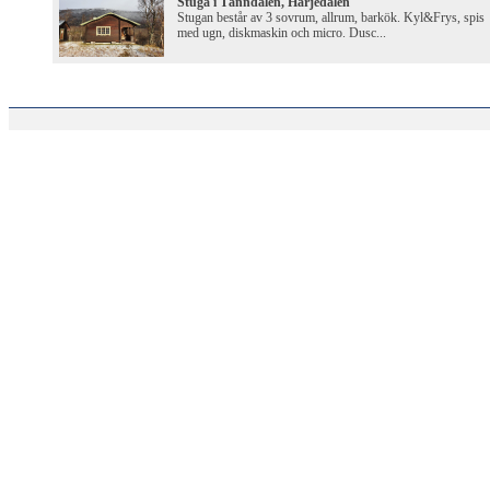
Stuga i Tänndalen, Härjedalen
Stugan består av 3 sovrum, allrum, barkök. Kyl&Frys, spis
med ugn, diskmaskin och micro. Dusc...