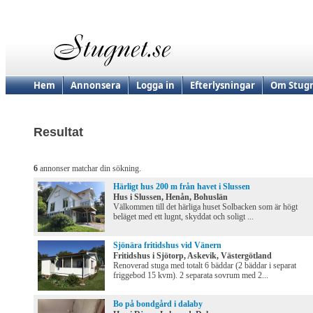
Hem
Annonsera
Logga in
Efterlysningar
Om Stugn
Resultat
6
annonser matchar din sökning.
Härligt hus 200 m från havet i Slussen
Hus i Slussen, Henån, Bohuslän
Välkommen till det härliga huset Solbacken som är högt
beläget med ett lugnt, skyddat och soligt ...
Sjönära fritidshus vid Vänern
Fritidshus i Sjötorp, Askevik, Västergötland
Renoverad stuga med totalt 6 bäddar (2 bäddar i separat
friggebod 15 kvm). 2 separata sovrum med 2...
Bo på bondgård i dalaby