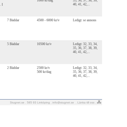
1000 kr/dag
35, 36, 37, 38, 39,
40, 41, 42,...
. I
7 Bäddar
4500 - 6000 kr/v
Ledigt: se annons
5 Bäddar
10500 kr/v
Ledigt: 32, 33, 34,
35, 36, 37, 38, 39,
40, 41, 42,...
2 Bäddar
2500 kr/v
Ledigt: 32, 33, 34,
500 kr/dag
35, 36, 37, 38, 39,
40, 41, 42,...
Stugnet.se . 585 93 Linköping .
info@stugnet.se
.
Länka till oss
.