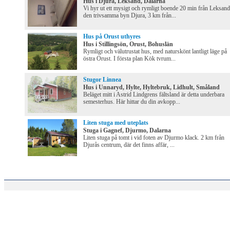
Hus i Djura, Leksand, Dalarna
Vi hyr ut ett mysigt och rymligt boende 20 min från Leksand
den trivsamma byn Djura, 3 km från...
Hus på Orust uthyres
Hus i Stillingsön, Orust, Bohuslän
Rymligt och välutrustat hus, med naturskönt lantligt läge på
östra Orust. I första plan Kök tvrum...
Stugor Linnea
Hus i Unnaryd, Hylte, Hyltebruk, Lidhult, Småland
Beläget mitt i Astrid Lindgrens fältsland är detta underbara
semesterhus. Här hittar du din avkopp...
Liten stuga med uteplats
Stuga i Gagnef, Djurmo, Dalarna
Liten stuga på tomt i vid foten av Djurmo klack. 2 km från
Djurås centrum, där det finns affär, ...