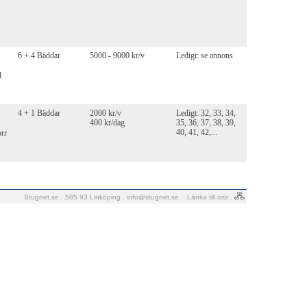
6 + 4 Bäddar
5000 - 9000 kr/v
Ledigt: se annons
d
4 + 1 Bäddar
2000 kr/v
Ledigt: 32, 33, 34,
400 kr/dag
35, 36, 37, 38, 39,
40, 41, 42,...
orr
Stugnet.se . 585 93 Linköping .
info@stugnet.se
.
Länka till oss
.