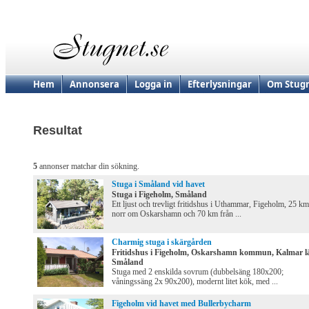
Hem
Annonsera
Logga in
Efterlysningar
Om Stugn
Resultat
5
annonser matchar din sökning.
Stuga i Småland vid havet
Stuga i Figeholm, Småland
Ett ljust och trevligt fritidshus i Uthammar, Figeholm, 25 km
norr om Oskarshamn och 70 km från ...
Charmig stuga i skärgården
Fritidshus i Figeholm, Oskarshamn kommun, Kalmar l
Småland
Stuga med 2 enskilda sovrum (dubbelsäng 180x200;
våningssäng 2x 90x200), modernt litet kök, med ...
Figeholm vid havet med Bullerbycharm