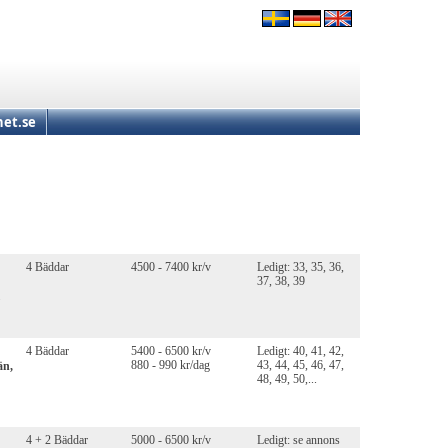
et.se
4 Bäddar
4500 - 7400 kr/v
Ledigt: 33, 35, 36,
37, 38, 39
4 Bäddar
5400 - 6500 kr/v
Ledigt: 40, 41, 42,
880 - 990 kr/dag
43, 44, 45, 46, 47,
än,
48, 49, 50,...
4 + 2 Bäddar
5000 - 6500 kr/v
Ledigt: se annons