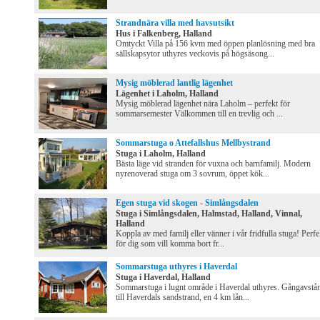
Strandnära villa med havsutsikt
Hus i Falkenberg, Halland
Omtyckt Villa på 156 kvm med öppen planlösning med bra
sällskapsytor uthyres veckovis på högsäsong...
Mysig möblerad lantlig lägenhet
Lägenhet i Laholm, Halland
Mysig möblerad lägenhet nära Laholm – perfekt för
sommarsemester Välkommen till en trevlig och ...
Sommarstuga o Attefallshus Mellbystrand
Stuga i Laholm, Halland
Bästa läge vid stranden för vuxna och barnfamilj. Modern
nyrenoverad stuga om 3 sovrum, öppet kök...
Egen stuga vid skogen - Simlångsdalen
Stuga i Simlångsdalen, Halmstad, Halland, Vinnal,
Halland
Koppla av med familj eller vänner i vår fridfulla stuga! Perfe
för dig som vill komma bort fr...
Sommarstuga uthyres i Haverdal
Stuga i Haverdal, Halland
Sommarstuga i lugnt område i Haverdal uthyres. Gångavstå
till Haverdals sandstrand, en 4 km lån...