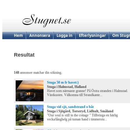
Hem
Annonsera
Logga in
Efterlysningar
Om Stugn
Resultat
148
annonser matchar din sökning.
Stuga 50 m fr havet:)
Stuga i Halmstad, Halland
Havet som närmaste granne! På Östra stranden i Halmstad.
Västkusten. Välkomna till Strandkante...
Stuga vid sjö, sandstrand o båt
Stuga i Sjögård, Torseryd, Lidhult, Småland
”Our soul is still in the cottage ” Tillbringa en härlig
vecka/långhelg på tuman hand i timmerstu...