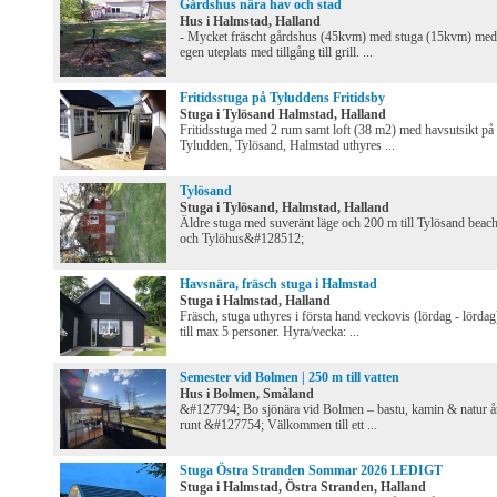
Gårdshus nära hav och stad
Hus i Halmstad, Halland
- Mycket fräscht gårdshus (45kvm) med stuga (15kvm) med
egen uteplats med tillgång till grill. ...
Fritidsstuga på Tyluddens Fritidsby
Stuga i Tylösand Halmstad, Halland
Fritidsstuga med 2 rum samt loft (38 m2) med havsutsikt på
Tyludden, Tylösand, Halmstad uthyres ...
Tylösand
Stuga i Tylösand, Halmstad, Halland
Äldre stuga med suveränt läge och 200 m till Tylösand beac
och Tylöhus&#128512;
Havsnära, fräsch stuga i Halmstad
Stuga i Halmstad, Halland
Fräsch, stuga uthyres i första hand veckovis (lördag - lördag
till max 5 personer. Hyra/vecka: ...
Semester vid Bolmen | 250 m till vatten
Hus i Bolmen, Småland
&#127794; Bo sjönära vid Bolmen – bastu, kamin & natur å
runt &#127754; Välkommen till ett ...
Stuga Östra Stranden Sommar 2026 LEDIGT
Stuga i Halmstad, Östra Stranden, Halland