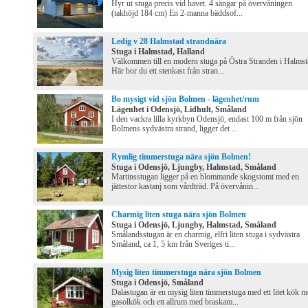
Hyr ut stuga precis vid havet. 4 sängar på övervåningen
(takhöjd 184 cm) En 2-manna bäddsof...
Ledig v 28 Halmstad strandnära
Stuga i Halmstad, Halland
Välkommen till en modern stuga på Östra Stranden i Halmst
Här bor du ett stenkast från stran...
Bo mysigt vid sjön Bolmen - lägenhet/rum
Lägenhet i Odensjö, Lidhult, Småland
I den vackra lilla kyrkbyn Odensjö, endast 100 m från sjön
Bolmens sydvästra strand, ligger det ...
Rymlig timmerstuga nära sjön Bolmen!
Stuga i Odensjö, Ljungby, Halmstad, Småland
Martinsstugan ligger på en blommande skogstomt med en
jättestor kastanj som vårdträd. På övervånin...
Charmig liten stuga nära sjön Bolmen
Stuga i Odensjö, Ljungby, Halmstad, Småland
Smålandsstugan är en charmig, elfri liten stuga i sydvästra
Småland, ca 1, 5 km från Sveriges ti...
Mysig liten timmerstuga nära sjön Bolmen
Stuga i Odensjö, Småland
Dalastugan är en mysig liten timmerstuga med ett litet kök 
gasolkök och ett allrum med braskam...