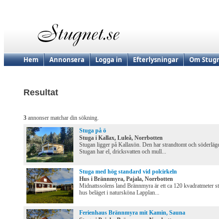
Hem
Annonsera
Logga in
Efterlysningar
Om Stugn
Resultat
3
annonser matchar din sökning.
Stuga på ö
Stuga i Kallax, Luleå, Norrbotten
Stugan ligger på Kallaxön. Den har strandtomt och söderläg
Stugan har el, dricksvatten och mull...
Stuga med hög standard vid polcirkeln
Hus i Brännmyra, Pajala, Norrbotten
Midnattssolens land Brännmyra är ett ca 120 kvadratmeter st
hus beläget i natursköna Lapplan...
Ferienhaus Brännmyra mit Kamin, Sauna