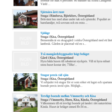
Boende för max 6 personer. 60 minuter till Astrid Lindgrens
Värld ...
Sjörnära året runt
Stuga i Rimforsa, Björkfors, Östergötland
Bekvämt hus med altan under tak och sjöutsikt. Populärt av
barnfamiljer, två sovrum och en extra ...
Sjöläge
Stuga i Kisa, Östergötland
Bennemåla är en skogsgård i södra Östergötland med ett litet
lantbruk. Gården är placerad vid en s...
Två mangårdsbyggnader högt beläget
Gård i Kisa, Östergötland
Hyra båda husen till rabatterat styckpris. Vill ni hyra enbart
stora huset kostar det; 750kr/...
Stugor precis vid sjön
Stuga i Kisa, Östergötland
Vi erbjuder två stugor för er som söker ett lugnt och spartan
boende precis invid sjön. Möjligh...
Trevligt boende mellan Vimmerby och Kisa
Stuga i Vimmerby, Horn, Kisa, Kinda, Östergötland
Välkommen till ett trevligt boende på landet i det natursköna
Kinda. Huset är beläget utmed Rv34 m...