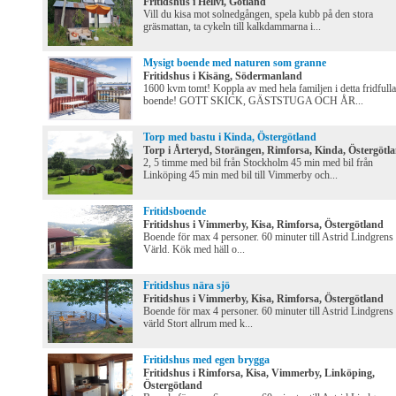
Fritidshus i Hellvi, Gotland
Vill du kisa mot solnedgången, spela kubb på den stora
gräsmattan, ta cykeln till kalkdammarna i...
Mysigt boende med naturen som granne
Fritidshus i Kisäng, Södermanland
1600 kvm tomt! Koppla av med hela familjen i detta fridfulla
boende! GOTT SKICK, GÄSTSTUGA OCH ÅR...
Torp med bastu i Kinda, Östergötland
Torp i Årteryd, Storängen, Rimforsa, Kinda, Östergötl
2, 5 timme med bil från Stockholm 45 min med bil från
Linköping 45 min med bil till Vimmerby och...
Fritidsboende
Fritidshus i Vimmerby, Kisa, Rimforsa, Östergötland
Boende för max 4 personer. 60 minuter till Astrid Lindgrens
Värld. Kök med häll o...
Fritidshus nära sjö
Fritidshus i Vimmerby, Kisa, Rimforsa, Östergötland
Boende för max 4 personer. 60 minuter till Astrid Lindgrens
värld Stort allrum med k...
Fritidshus med egen brygga
Fritidshus i Rimforsa, Kisa, Vimmerby, Linköping,
Östergötland