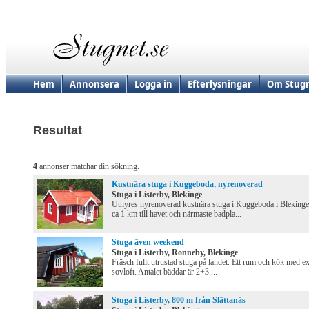
Hem
Annonsera
Logga in
Efterlysningar
Om Stugn
Resultat
4
annonser matchar din sökning.
Kustnära stuga i Kuggeboda, nyrenoverad
Stuga i Listerby, Blekinge
Uthyres nyrenoverad kustnära stuga i Kuggeboda i Blekinge
ca 1 km till havet och närmaste badpla...
Stuga även weekend
Stuga i Listerby, Ronneby, Blekinge
Fräsch fullt utrustad stuga på landet. Ett rum och kök med ex
sovloft. Antalet bäddar är 2+3....
Stuga i Listerby, 800 m från Slättanäs