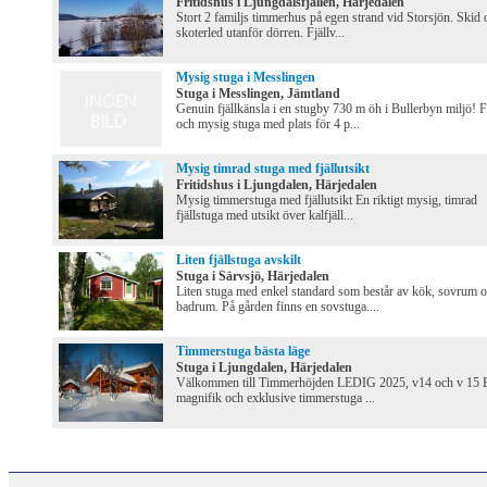
Fritidshus i Ljungdalsfjällen, Härjedalen
Stort 2 familjs timmerhus på egen strand vid Storsjön. Skid 
skoterled utanför dörren. Fjällv...
Mysig stuga i Messlingen
Stuga i Messlingen, Jämtland
Genuin fjällkänsla i en stugby 730 m öh i Bullerbyn miljö! F
och mysig stuga med plats för 4 p...
Mysig timrad stuga med fjällutsikt
Fritidshus i Ljungdalen, Härjedalen
Mysig timmerstuga med fjällutsikt En riktigt mysig, timrad
fjällstuga med utsikt över kalfjäll...
Liten fjällstuga avskilt
Stuga i Särvsjö, Härjedalen
Liten stuga med enkel standard som består av kök, sovrum 
badrum. På gården finns en sovstuga....
Timmerstuga bästa läge
Stuga i Ljungdalen, Härjedalen
Välkommen till Timmerhöjden LEDIG 2025, v14 och v 15 
magnifik och exklusive timmerstuga ...