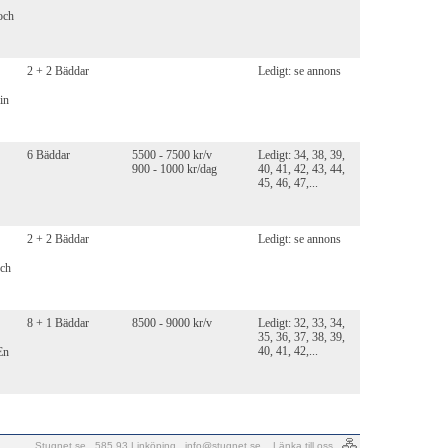
och
2 + 2 Bäddar
Ledigt: se annons
in
6 Bäddar
5500 - 7500 kr/v
Ledigt: 34, 38, 39,
900 - 1000 kr/dag
40, 41, 42, 43, 44,
45, 46, 47,...
2 + 2 Bäddar
Ledigt: se annons
och
8 + 1 Bäddar
8500 - 9000 kr/v
Ledigt: 32, 33, 34,
35, 36, 37, 38, 39,
40, 41, 42,...
En
Stugnet.se . 585 93 Linköping .
info@stugnet.se
.
Länka till oss
.