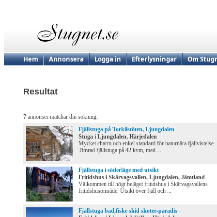
Hem
Annonsera
Logga in
Efterlysningar
Om Stugn
Resultat
7
annonser matchar din sökning.
Fjällstuga på Torkilstöten, Ljungdalen
Stuga i Ljungdalen, Härjedalen
Mycket charm och enkel standard för naturnära fjällvistelse.
Timrad fjällstuga på 42 kvm, med ...
Fjällstuga i söderläge med utsikt
Fritidshus i Skärvagsvallen, Ljungdalen, Jämtland
Välkommen till högt beläget fritidshus i Skärvagsvallens
fritidshusområde. Utsikt över fjäll och ...
Fjällstuga bad,fiske skid skoter-paradis