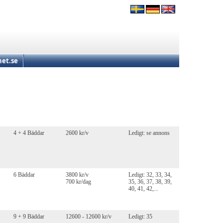
et.se
4 + 4 Bäddar
2600 kr/v
Ledigt: se annons
6 Bäddar
3800 kr/v
Ledigt: 32, 33, 34,
700 kr/dag
35, 36, 37, 38, 39,
40, 41, 42,...
9 + 9 Bäddar
12600 - 12600 kr/v
Ledigt: 35