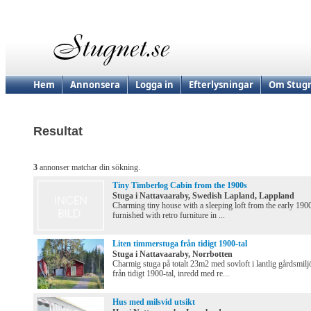
Hem
Annonsera
Logga in
Efterlysningar
Om Stugn
Resultat
3
annonser matchar din sökning.
Tiny Timberlog Cabin from the 1900s
Stuga i Nattavaaraby, Swedish Lapland, Lappland
Charming tiny house with a sleeping loft from the early 190
furnished with retro furniture in ...
Liten timmerstuga från tidigt 1900-tal
Stuga i Nattavaaraby, Norrbotten
Charmig stuga på totalt 23m2 med sovloft i lantlig gårdsmilj
från tidigt 1900-tal, inredd med re...
Hus med milsvid utsikt