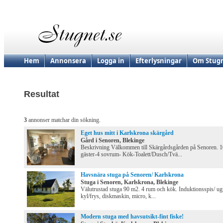
Hem
Annonsera
Logga in
Efterlysningar
Om Stugn
Resultat
3
annonser matchar din sökning.
Eget hus mitt i Karlskrona skärgård
Gård i Senoren, Blekinge
Beskrivning Välkommen till Skärgårdsgården på Senoren. 1
gäster-4 sovrum- Kök-Toalett/Dusch/Tvä...
Havsnära stuga på Senoren/ Karlskrona
Stuga i Senoren, Karlskrona, Blekinge
Välutrustad stuga 90 m2. 4 rum och kök. Induktionsspis/ ug
kyl/frys, diskmaskin, micro, k...
Modern stuga med havsutsikt-fint fiske!