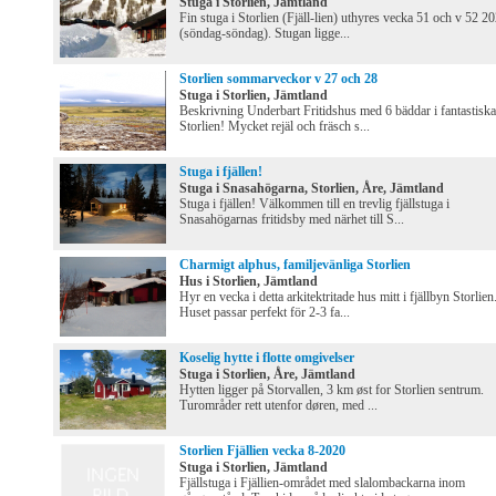
Stuga i Storlien, Jämtland
Fin stuga i Storlien (Fjäll-lien) uthyres vecka 51 och v 52 2
(söndag-söndag). Stugan ligge...
Storlien sommarveckor v 27 och 28
Stuga i Storlien, Jämtland
Beskrivning Underbart Fritidshus med 6 bäddar i fantastiska
Storlien! Mycket rejäl och fräsch s...
Stuga i fjällen!
Stuga i Snasahögarna, Storlien, Åre, Jämtland
Stuga i fjällen! Välkommen till en trevlig fjällstuga i
Snasahögarnas fritidsby med närhet till S...
Charmigt alphus, familjevänliga Storlien
Hus i Storlien, Jämtland
Hyr en vecka i detta arkitektritade hus mitt i fjällbyn Storlien
Huset passar perfekt för 2-3 fa...
Koselig hytte i flotte omgivelser
Stuga i Storlien, Åre, Jämtland
Hytten ligger på Storvallen, 3 km øst for Storlien sentrum.
Turområder rett utenfor døren, med ...
Storlien Fjällien vecka 8-2020
Stuga i Storlien, Jämtland
Fjällstuga i Fjällien-området med slalombackarna inom