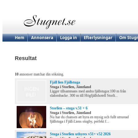
Hem
Annonsera
Logga in
Efterlysningar
Om Stugn
Resultat
10
annonser matchar din sökning.
Fjäll lien Fjällstuga
Stuga i Storlien, Jämtland
Ligger tillsammans med andra fjällstugor.100 m från
slalombacke. 300 m till Högfjällshotell Storli...
Storlien – stuga v.51 + 6
Stuga i Storlien, Jämtland
Nu har du chansen att hyra en mysig och fullt utrustad
fjällstuga i Fjäll-Liens stugby, perfekt f...
Stuga i Storlien uthyres v51+ v52 2026