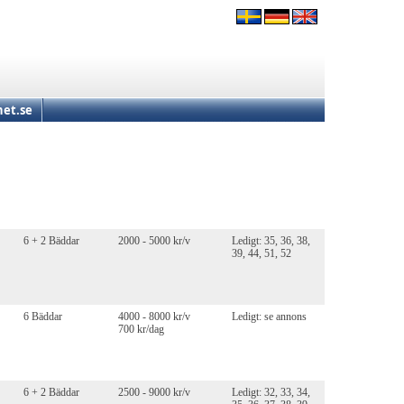
et.se
6 + 2 Bäddar
2000 - 5000 kr/v
Ledigt: 35, 36, 38,
39, 44, 51, 52
6 Bäddar
4000 - 8000 kr/v
Ledigt: se annons
700 kr/dag
6 + 2 Bäddar
2500 - 9000 kr/v
Ledigt: 32, 33, 34,