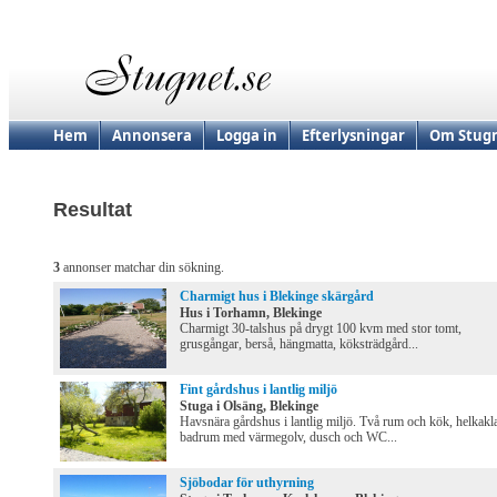
Hem
Annonsera
Logga in
Efterlysningar
Om Stugn
Resultat
3
annonser matchar din sökning.
Charmigt hus i Blekinge skärgård
Hus i Torhamn, Blekinge
Charmigt 30-talshus på drygt 100 kvm med stor tomt,
grusgångar, berså, hängmatta, köksträdgård...
Fint gårdshus i lantlig miljö
Stuga i Olsäng, Blekinge
Havsnära gårdshus i lantlig miljö. Två rum och kök, helkakl
badrum med värmegolv, dusch och WC...
Sjöbodar för uthyrning