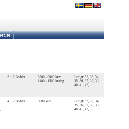
et.se
6 + 2 Bäddar
8800 - 9000 kr/v
Ledigt: 32, 33, 34,
1400 - 1500 kr/dag
35, 36, 37, 38, 39,
40, 41, 42,...
4 + 2 Bäddar
3000 kr/v
Ledigt: 32, 33, 34,
35, 36, 37, 38, 39,
40, 41, 42,...
,