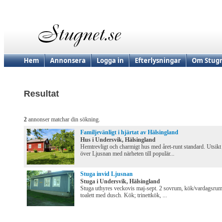
Hem
Annonsera
Logga in
Efterlysningar
Om Stugn
Resultat
2
annonser matchar din sökning.
Familjevänligt i hjärtat av Hälsingland
Hus i Undersvik, Hälsingland
Hemtrevligt och charmigt hus med året-runt standard. Utsikt
över Ljusnan med närheten till populär...
Stuga invid Ljusnan
Stuga i Undersvik, Hälsingland
Stuga uthyres veckovis maj-sept. 2 sovrum, kök/vardagsrum
toalett med dusch. Kök; trinettkök, ...