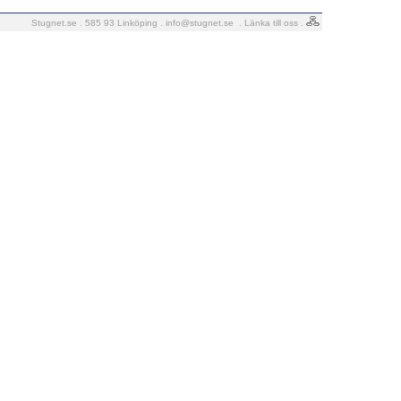
Stugnet.se . 585 93 Linköping .
info@stugnet.se
.
Länka till oss
.