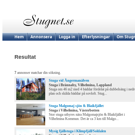
Hem
Annonsera
Logga in
Efterlysningar
Om Stugn
Resultat
7
annonser matchar din sökning.
Stuga vid Ångermanälven
Stuga i Brännaby, Vilhelmina, Lappland
Stuga om 46 m2 med 4 bäddar fördelat på dubbelsäng i nedr
plan och skilda bäddar på sovloft. Stug...
Stuga Malgomaj sjön & Blaikfjället
Stuga i Vilhelmina, Västerbotten
Stor stuga uthyres nära Malgomajsjön & Blaikfjället i
Vilhelmina Kommun. Det är ca 3 km till Malgo...
Mysig fjällstuga i Klimpfjäll/Soldalen