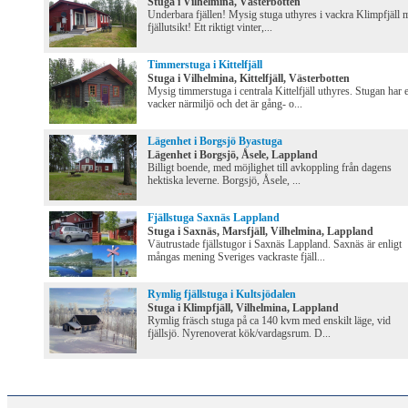
Stuga i Vilhelmina, Västerbotten
Underbara fjällen! Mysig stuga uthyres i vackra Klimpfjäll 
fjällutsikt! Ett riktigt vinter,...
Timmerstuga i Kittelfjäll
Stuga i Vilhelmina, Kittelfjäll, Västerbotten
Mysig timmerstuga i centrala Kittelfjäll uthyres. Stugan har 
vacker närmiljö och det är gång- o...
Lägenhet i Borgsjö Byastuga
Lägenhet i Borgsjö, Åsele, Lappland
Billigt boende, med möjlighet till avkoppling från dagens
hektiska leverne. Borgsjö, Åsele, ...
Fjällstuga Saxnäs Lappland
Stuga i Saxnäs, Marsfjäll, Vilhelmina, Lappland
Väutrustade fjällstugor i Saxnäs Lappland. Saxnäs är enligt
mångas mening Sveriges vackraste fjäll...
Rymlig fjällstuga i Kultsjödalen
Stuga i Klimpfjäll, Vilhelmina, Lappland
Rymlig fräsch stuga på ca 140 kvm med enskilt läge, vid
fjällsjö. Nyrenoverat kök/vardagsrum. D...