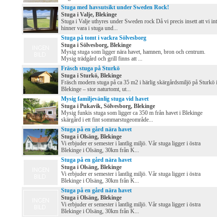
Stuga med havsutsikt under Sweden Rock!
Stuga i Valje, Blekinge
Stuga i Valje uthyres under Sweden rock Då vi precis insett att vi in
hinner vara i stuga und...
Stuga på tomt i vackra Sölvesborg
Stuga i Sölvesborg, Blekinge
Mysig stuga som ligger nära havet, hamnen, bron och centrum.
Mysig trädgård och grill finns att ...
Fräsch stuga på Sturkö
Stuga i Sturkö, Blekinge
Fräsch modern stuga på ca 35 m2 i härlig skärgårdsmiljö på Sturkö 
Blekinge – stor naturtomt, ut...
Mysig familjevänlig stuga vid havet
Stuga i Pukavik, Sölvesborg, Blekinge
Mysig funkis stuga som ligger ca 350 m från havet i Blekinge
skärgård i ett fint sommarstugeområde...
Stuga på en gård nära havet
Stuga i Olsäng, Blekinge
Vi erbjuder er semester i lantlig miljö. Vår stuga ligger i östra
Blekinge i Olsäng, 30km från K...
Stuga på en gård nära havet
Stuga i Olsäng, Blekinge
Vi erbjuder er semester i lantlig miljö. Vår stuga ligger i östra
Blekinge i Olsäng, 30km från K...
Stuga på en gård nära havet
Stuga i Olsäng, Blekinge
Vi erbjuder er semester i lantlig miljö. Vår stuga ligger i östra
Blekinge i Olsäng, 30km från K...