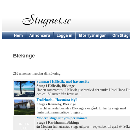
Hem
Annonsera
Logga in
Efterlysningar
Om Stugn
Blekinge
210
annonser matchar din sökning.
Sommar i Hällevik, med havsutsikt
Stuga i Hällevik, Blekinge
Har ett sommarhus i Hällevik just bredvid det anrika Hotel Hanö H
och ca 150 meter från havet oc...
Trolleboda - Havsnära idyll
Stuga i Ronneby, Blekinge
Fräscht semesterboende i Blekinge skärgård. En härlig stuga med
fantastiskt semesterläge. Stugan ...
Modern stuga uthyres per månad
Stuga i Karlshamn, Blekinge
🏡 Modern fullt utrustad stuga uthyres – september till april 🌿 Sök