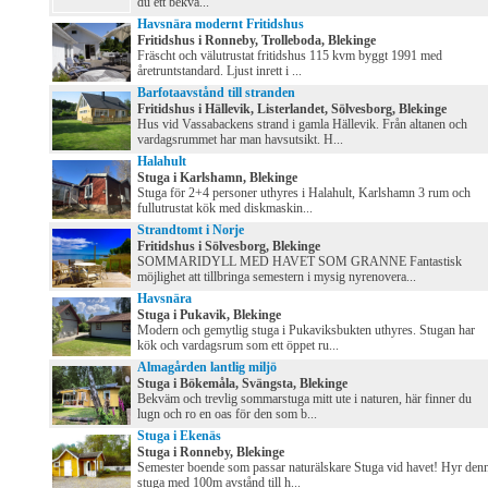
du ett bekvä...
Havsnära modernt Fritidshus
Fritidshus i Ronneby, Trolleboda, Blekinge
Fräscht och välutrustat fritidshus 115 kvm byggt 1991 med
åretruntstandard. Ljust inrett i ...
Barfotaavstånd till stranden
Fritidshus i Hällevik, Listerlandet, Sölvesborg, Blekinge
Hus vid Vassabackens strand i gamla Hällevik. Från altanen och
vardagsrummet har man havsutsikt. H...
Halahult
Stuga i Karlshamn, Blekinge
Stuga för 2+4 personer uthyres i Halahult, Karlshamn 3 rum och
fullutrustat kök med diskmaskin...
Strandtomt i Norje
Fritidshus i Sölvesborg, Blekinge
SOMMARIDYLL MED HAVET SOM GRANNE Fantastisk
möjlighet att tillbringa semestern i mysig nyrenovera...
Havsnära
Stuga i Pukavik, Blekinge
Modern och gemytlig stuga i Pukaviksbukten uthyres. Stugan har
kök och vardagsrum som ett öppet ru...
Almagården lantlig miljö
Stuga i Bökemåla, Svängsta, Blekinge
Bekväm och trevlig sommarstuga mitt ute i naturen, här finner du
lugn och ro en oas för den som b...
Stuga i Ekenäs
Stuga i Ronneby, Blekinge
Semester boende som passar naturälskare Stuga vid havet! Hyr den
stuga med 100m avstånd till h...