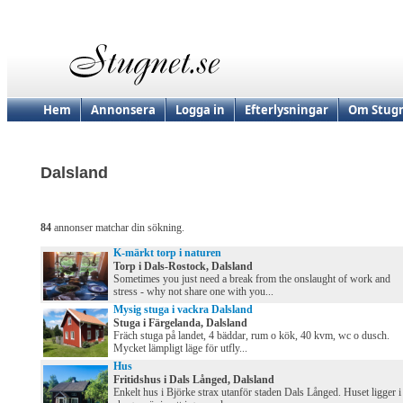
Hem
Annonsera
Logga in
Efterlysningar
Om Stugn
Dalsland
84
annonser matchar din sökning.
K-märkt torp i naturen
Torp i Dals-Rostock, Dalsland
Sometimes you just need a break from the onslaught of work and
stress - why not share one with you...
Mysig stuga i vackra Dalsland
Stuga i Färgelanda, Dalsland
Fräch stuga på landet, 4 bäddar, rum o kök, 40 kvm, wc o dusch.
Mycket lämpligt läge för utfly...
Hus
Fritidshus i Dals Långed, Dalsland
Enkelt hus i Björke strax utanför staden Dals Långed. Huset ligger i