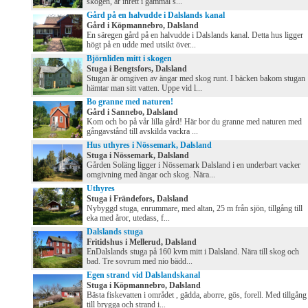
skogen, är inrett i gammal s...
Gård på en halvudde i Dalslands kanal
Gård i Köpmannebro, Dalsland
En säregen gård på en halvudde i Dalslands kanal. Detta hus ligger
högt på en udde med utsikt över...
Björnliden mitt i skogen
Stuga i Bengtsfors, Dalsland
Stugan är omgiven av ängar med skog runt. I bäcken bakom stugan
hämtar man sitt vatten. Uppe vid l...
Bo granne med naturen!
Gård i Sannebo, Dalsland
Kom och bo på vår lilla gård! Här bor du granne med naturen med
gångavstånd till avskilda vackra ...
Hus uthyres i Nössemark, Dalsland
Stuga i Nössemark, Dalsland
Gården Soläng ligger i Nössemark Dalsland i en underbart vacker
omgivning med ängar och skog. Nära...
Uthyres
Stuga i Frändefors, Dalsland
Nybyggd stuga, enrummare, med altan, 25 m från sjön, tillgång till
eka med åror, utedass, f...
Dalslands stuga
Fritidshus i Mellerud, Dalsland
EnDalslands stuga på 160 kvm mitt i Dalsland. Nära till skog och
bad. Tre sovrum med nio bädd...
Egen strand vid Dalslandskanal
Stuga i Köpmannebro, Dalsland
Bästa fiskevatten i området , gädda, aborre, gös, forell. Med tillgång
till brygga och strand i...