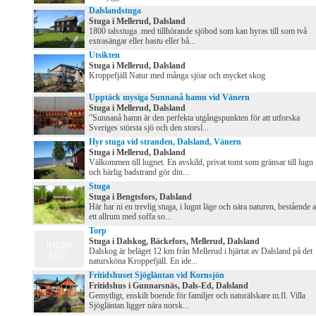
Dalslandstuga
Stuga i Mellerud, Dalsland
1800 talsstuga .med tillhörande sjöbod som kan hyras till som två
extrasängar eller bastu eller bå...
Utsikten
Stuga i Mellerud, Dalsland
Kroppefjäll Natur med många sjöar och mycket skog
Upptäck mysiga Sunnanå hamn vid Vänern
Stuga i Mellerud, Dalsland
”Sunnanå hamn är den perfekta utgångspunkten för att utforska
Sveriges största sjö och den storsl...
Hyr stuga vid stranden, Dalsland, Vänern
Stuga i Mellerud, Dalsland
Välkommen till lugnet. En avskild, privat tomt som gränsar till lugn
och härlig badstrand gör din...
Stuga
Stuga i Bengtsfors, Dalsland
Här har ni en trevlig stuga, i lugnt läge och nära naturen, bestående 
ett allrum med soffa so...
Torp
Stuga i Dalskog, Bäckefors, Mellerud, Dalsland
Dalskog är beläget 12 km från Mellerud i hjärtat av Dalsland på det
natursköna Kroppefjäll. En ide...
Fritidshuset Sjögläntan vid Kornsjön
Fritidshus i Gunnarsnäs, Dals-Ed, Dalsland
Gemytligt, enskilt boende för familjer och naturälskare m.fl. Villa
Sjögläntan ligger nära norsk...