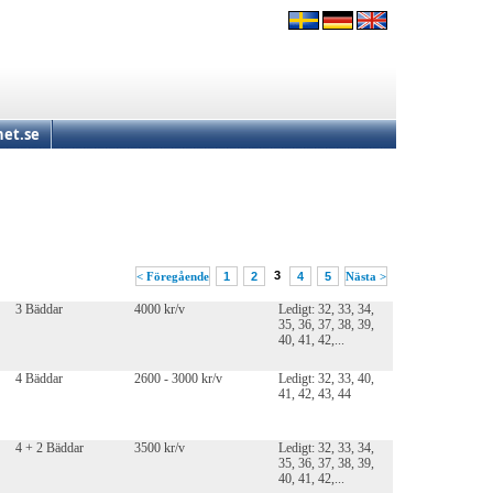
et.se
3
< Föregående
1
2
4
5
Nästa >
3 Bäddar
4000 kr/v
Ledigt: 32, 33, 34,
35, 36, 37, 38, 39,
40, 41, 42,...
4 Bäddar
2600 - 3000 kr/v
Ledigt: 32, 33, 40,
41, 42, 43, 44
4 + 2 Bäddar
3500 kr/v
Ledigt: 32, 33, 34,
35, 36, 37, 38, 39,
40, 41, 42,...