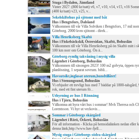
Stuga i Bydalen, Jämtland
Vinter 2027: (800 kr/natt) v6, v7, v10, v14, v15, v16 Som
(400 kr/natt) v23, v25, v...
Sekelskiftehus på sjötomt med båt
Hus i Bengtsfors, Dalsland
Välkommen till vår Villa Solviken i Bengtsfors, 17 mil nor
Göteborg. 2000 kvm sjötomt - direk...
Villa Henriksberg Skaftö
Hus i Fiskebäckskil, Östersidan, Skaftö, Bohuslän
Välkommen till vår Villa Henriksberg på ön Skaftö mitt i s
100 km norr om Göteborg. Ön ä...
Göteborg-rymlig takvåning i mysig villa
Lägenhet i Göteborg, Bohuslän
Välkommen till säsongen 2023! 100 m2 golvyta, öppen ry
planlösning, 1 separat sovrum. bibli...
Havsutsikt,inglasat uterum,hundtillåtet!
Hus i Stenungsund, Bohuslän
Vi erbjuder ett trevligt hus med 7 bäddar på 1800-talsgård,
rok, med ett fint uterum fö...
Uthyrning av hus I Rönnäng
Hus i Tjörn, Bohuslän
Välkomna att hyra vårt hus i sommar! Mvh Theresa och Chr
Lorentsson. Vi hyr ut veckovis...
Sommar i Göteborgs skärgård
Lägenhet i Rörö, Öckerö, Bohuslän
För all information - Klicka på hemsidalänken nedan eller 
denna länk;http://www.hav-fjell....
Mysig stuga i Göteborgs södra skärgård