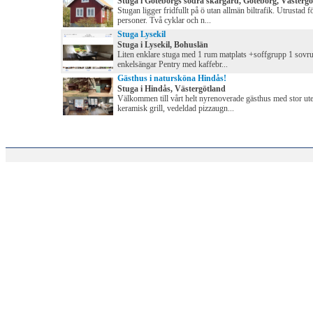
Stuga i Göteborgs södra skärgård, Göteborg, Västerg
Stugan ligger fridfullt på ö utan allmän biltrafik. Utrustad f
personer. Två cyklar och n...
Stuga Lysekil
Stuga i Lysekil, Bohuslän
Liten enklare stuga med 1 rum matplats +soffgrupp 1 sov
enkelsängar Pentry med kaffebr...
Gästhus i natursköna Hindås!
Stuga i Hindås, Västergötland
Välkommen till vårt helt nyrenoverade gästhus med stor ute
keramisk grill, vedeldad pizzaugn...