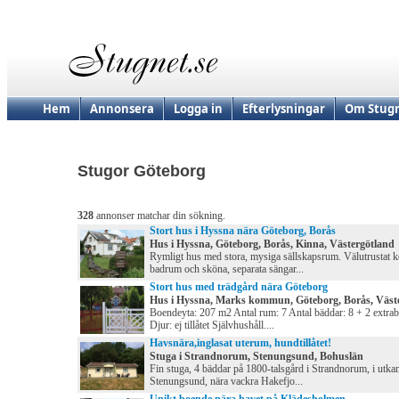
Hem
Annonsera
Logga in
Efterlysningar
Om Stugn
Stugor Göteborg
328
annonser matchar din sökning.
Stort hus i Hyssna nära Göteborg, Borås
Hus i Hyssna, Göteborg, Borås, Kinna, Västergötland
Rymligt hus med stora, mysiga sällskapsrum. Välutrustat k
badrum och sköna, separata sängar...
Stort hus med trädgård nära Göteborg
Hus i Hyssna, Marks kommun, Göteborg, Borås, Väst
Boendeyta: 207 m2 Antal rum: 7 Antal bäddar: 8 + 2 extra
Djur: ej tillåtet Självhushåll....
Havsnära,inglasat uterum, hundtillåtet!
Stuga i Strandnorum, Stenungsund, Bohuslän
Fin stuga, 4 bäddar på 1800-talsgård i Strandnorum, i utka
Stenungsund, nära vackra Hakefjo...