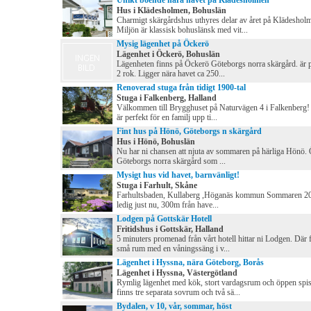
Unikt boende nära havet på Klädesholmen
Hus i Klädesholmen, Bohuslän
Charmigt skärgårdshus uthyres delar av året på Klädeshol
Miljön är klassisk bohuslänsk med vit...
Mysig lägenhet på Öckerö
Lägenhet i Öckerö, Bohuslän
Lägenheten finns på Öckerö Göteborgs norra skärgård. är 
2 rok. Ligger nära havet ca 250...
Renoverad stuga från tidigt 1900-tal
Stuga i Falkenberg, Halland
Välkommen till Brygghuset på Naturvägen 4 i Falkenberg!
är perfekt för en familj upp ti...
Fint hus på Hönö, Göteborgs n skärgård
Hus i Hönö, Bohuslän
Nu har ni chansen att njuta av sommaren på härliga Hönö. Ö
Göteborgs norra skärgård som ...
Mysigt hus vid havet, barnvänligt!
Stuga i Farhult, Skåne
Farhultsbaden, Kullaberg ,Höganäs kommun Sommaren 20
ledig just nu, 300m från have...
Lodgen på Gottskär Hotell
Fritidshus i Gottskär, Halland
5 minuters promenad från vårt hotell hittar ni Lodgen. Där 
små rum med en våningssäng i v...
Lägenhet i Hyssna, nära Göteborg, Borås
Lägenhet i Hyssna, Västergötland
Rymlig lägenhet med kök, stort vardagsrum och öppen spis
finns tre separata sovrum och två sä...
Bydalen, v 10, vår, sommar, höst