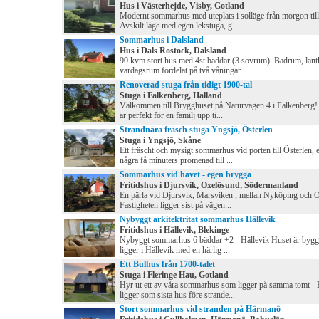
Hus i Västerhejde, Visby, Gotland
Modernt sommarhus med uteplats i solläge från morgon till
Avskilt läge med egen lekstuga, g...
Sommarhus i Dalsland
Hus i Dals Rostock, Dalsland
90 kvm stort hus med 4st bäddar (3 sovrum). Badrum, lant
vardagsrum fördelat på två våningar. ...
Renoverad stuga från tidigt 1900-tal
Stuga i Falkenberg, Halland
Välkommen till Brygghuset på Naturvägen 4 i Falkenberg!
är perfekt för en familj upp ti...
Strandnära fräsch stuga Yngsjö, Österlen
Stuga i Yngsjö, Skåne
Ett fräscht och mysigt sommarhus vid porten till Österlen, 
några få minuters promenad till ...
Sommarhus vid havet - egen brygga
Fritidshus i Djursvik, Oxelösund, Södermanland
En pärla vid Djursvik, Marsviken , mellan Nyköping och 
Fastigheten ligger sist på vägen...
Nybyggt arkitektritat sommarhus Hällevik
Fritidshus i Hällevik, Blekinge
Nybyggt sommarhus 6 bäddar +2 - Hällevik Huset är bygg
ligger i Hällevik med en härlig ...
Ett Bulhus från 1700-talet
Stuga i Fleringe Hau, Gotland
Hyr ut ett av våra sommarhus som ligger på samma tomt - 
ligger som sista hus före strande...
Stort sommarhus vid stranden på Härmanö