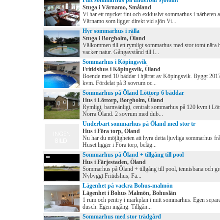
Fint sommarhus på underbar sjötomt
Stuga i Värnamo, Småland
Vi har ett mycket fint och exklusivt sommarhus i närheten 
Värnamo som ligger direkt vid sjön Vi...
Hyr sommarhus i rälla
Stuga i Borgholm, Öland
Välkommen till ett rymligt sommarhus med stor tomt nära 
vacker natur. Gångavstånd till I...
Sommarhus i Köpingsvik
Fritidshus i Köpingsvik, Öland
Boende med 10 bäddar i hjärtat av Köpingsvik. Byggt 2017
kvm. Fördelat på 3 sovrum oc...
Sommarhus på Öland Löttorp 6 bäddar
Hus i Löttorp, Borgholm, Öland
Rymligt, barnvänligt, centralt sommarhus på 120 kvm i Löt
Norra Öland. 2 sovrum med dub...
Underbart sommarhus på Öland med stor tr
Hus i Föra torp, Öland
Nu har du möjligheten att hyra detta ljuvliga sommarhus fr
Huset ligger i Föra torp, beläg...
Sommarhus på Öland + tillgång till pool
Hus i Färjestaden, Öland
Sommarhus på Öland + tillgång till pool, tennisbana och gra
Nybyggt Fritidshus, Fä...
Lägenhet på vackra Bohus-malmön
Lägenhet i Bohus Malmön, Bohuslän
1 rum och pentry i markplan i mitt sommarhus. Egen separa
dusch. Egen ingång. Tillgån...
Sommarhus med stor trädgård