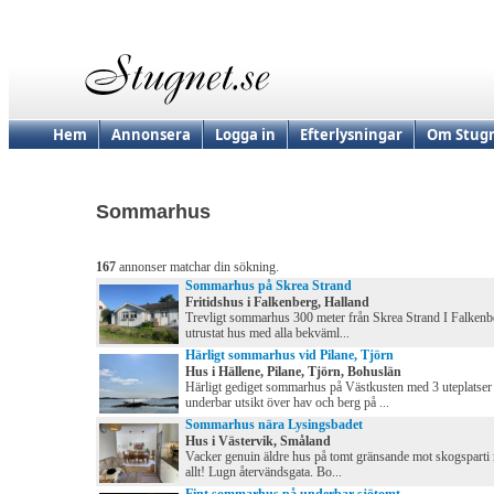
Hem
Annonsera
Logga in
Efterlysningar
Om Stugn
Sommarhus
167
annonser matchar din sökning.
Sommarhus på Skrea Strand
Fritidshus i Falkenberg, Halland
Trevligt sommarhus 300 meter från Skrea Strand I Falkenbe
utrustat hus med alla bekväml...
Härligt sommarhus vid Pilane, Tjörn
Hus i Hällene, Pilane, Tjörn, Bohuslän
Härligt gediget sommarhus på Västkusten med 3 uteplatser
underbar utsikt över hav och berg på ...
Sommarhus nära Lysingsbadet
Hus i Västervik, Småland
Vacker genuin äldre hus på tomt gränsande mot skogsparti n
allt! Lugn återvändsgata. Bo...