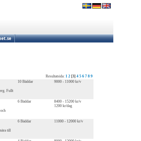
et.se
Resultatsida:
1
2
[3]
4
5
6
7
8
9
10 Bäddar
9000 - 11000 kr/v
rg. Fullt
6 Bäddar
8400 - 15200 kr/v
1200 kr/dag
 och
6 Bäddar
11000 - 12000 kr/v
ära till