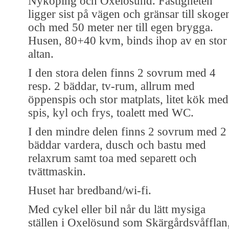
Nyköping och Oxelösund. Fastigheten
ligger sist på vägen och gränsar till skoge
och med 50 meter ner till egen brygga.
Husen, 80+40 kvm, binds ihop av en stor
altan.
I den stora delen finns 2 sovrum med 4
resp. 2 bäddar, tv-rum, allrum med
öppenspis och stor matplats, litet kök med
spis, kyl och frys, toalett med WC.
I den mindre delen finns 2 sovrum med 2
bäddar vardera, dusch och bastu med
relaxrum samt toa med separett och
tvättmaskin.
Huset har bredband/wi-fi.
Med cykel eller bil når du lätt mysiga
ställen i Oxelösund som Skärgårdsvåfflan