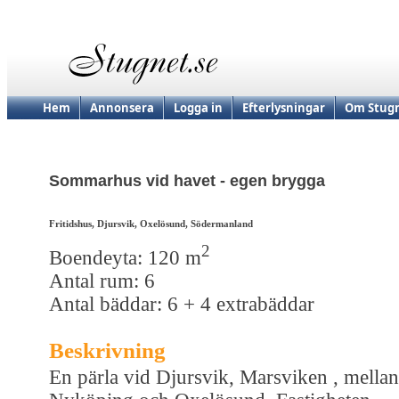
Hem
Annonsera
Logga in
Efterlysningar
Om Stugn
Sommarhus vid havet - egen brygga
Fritidshus, Djursvik, Oxelösund, Södermanland
2
Boendeyta: 120 m
Antal rum: 6
Antal bäddar: 6 + 4 extrabäddar
Beskrivning
En pärla vid Djursvik, Marsviken , mellan