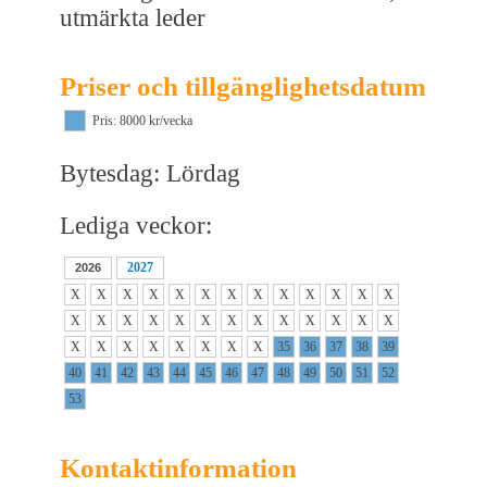
utmärkta leder
Priser och tillgänglighetsdatum
Pris: 8000 kr/vecka
Bytesdag: Lördag
Lediga veckor:
2027
2026
X
X
X
X
X
X
X
X
X
X
X
X
X
X
X
X
X
X
X
X
X
X
X
X
X
X
X
X
X
X
X
X
X
X
35
36
37
38
39
40
41
42
43
44
45
46
47
48
49
50
51
52
53
Kontaktinformation