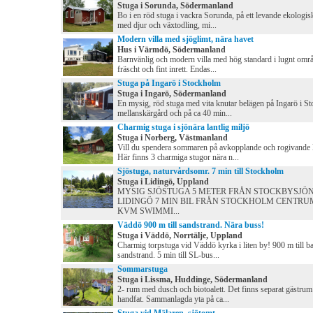
Stuga i Sorunda, Södermanland
Bo i en röd stuga i vackra Sorunda, på ett levande ekologis
med djur och växtodling, mi...
Modern villa med sjöglimt, nära havet
Hus i Värmdö, Södermanland
Barnvänlig och modern villa med hög standard i lugnt områ
fräscht och fint inrett. Endas...
Stuga på Ingarö i Stockholm
Stuga i Ingarö, Södermanland
En mysig, röd stuga med vita knutar belägen på Ingarö i S
mellanskärgård och på ca 40 min...
Charmig stuga i sjönära lantlig miljö
Stuga i Norberg, Västmanland
Vill du spendera sommaren på avkopplande och rogivande 
Här finns 3 charmiga stugor nära n...
Sjöstuga, naturvårdsomr. 7 min till Stockholm
Stuga i Lidingö, Uppland
MYSIG SJÖSTUGA 5 METER FRÅN STOCKBYSJÖ
LIDINGÖ 7 MIN BIL FRÅN STOCKHOLM CENTRUM
KVM SWIMMI...
Väddö 900 m till sandstrand. Nära buss!
Stuga i Väddö, Norrtälje, Uppland
Charmig torpstuga vid Väddö kyrka i liten by! 900 m till b
sandstrand. 5 min till SL-bus...
Sommarstuga
Stuga i Lissma, Huddinge, Södermanland
2- rum med dusch och biotoalett. Det finns separat gästru
handfat. Sammanlagda yta på ca...