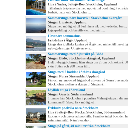
Poolvilla nära Stockholm! Barnvänligt!
Hus i Nacka, Saltsjö-Boo, Stockholm, Uppland
Tilltalande tvåplansvilla med uppvärmd pool i lugnt område
badsjö, natur och Stockholm. ...
Sommarstuga nära havsvik i Stockholms skärgård
Stuga i Ljusterö, Uppland
Stuga med möjlighet till bad i havsvik med vedeldad bastu,
kajakpaddling och båtutflykter med närh...
Havsnära sommarhus
Fritidshus i Älgö, Uppland
Längs den idylliska kusten på Älgö med närhet till havet li
nybyggda stuga. Omgiven av s...
Sommarstuga med Sjöutsikt på Blidö
Stuga i Blidö, Stockholms skärgård, Uppland
Helt nybyggd charmig liten stuga om 2 rum och kokvrå. 50 
sjön Putten och 200 meter till...
Stuga med 2 bäddar i Sthlms skärgård
Stuga i Norra Stavsudda, Uppland
Fin och nyrenoverad friggebod uthyres på Norra Stavsudda
Stockholms mellersta skärgård. Stugan ä...
Idyllisk stuga i Sörmland
Stuga i Gnesta, Södermanland
1 timme från Stockholm, i populära Malmsjöstugan, där m
kommunalt!! Skog, fisk möjlighet...
Exklusiv poolvilla nära Stockholm
Hus i Saltsjö-Boo, Nacka, Stockholm, Södermanland
Exklusiv och påkostad poolvilla. Familjevänligt boende i l
naturnära miljö. Nära Stockho...
Stuga på gård, 40 minuter från Stockholm