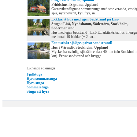
Stuga vid Mälaren, sjötomt
Fritidshus i Sigtuna, Uppland
Garnsviken/Sigtuna sommarstuga med stor veranda, västlä
spis, nyrenoverat, kyl, frys, in...
Exklusivt hus med egen badstrand på Lisö
Stuga i Lisö, Nynäshamn, Södertörn, Stockholm,
Södermanland
Hus med egen badstrand - Lisö Ett arkitektritat hus i herrgå
med totalt 10 bäddar (+ 2 bar...
Fantastiskt sjöläge, privat sandstrand!
Hus i Värmdö, Stockholm, Uppland
Mycket barnvänligt sjöställe endast 40 min från Stockholm
km). Privat sandstrand och brygga...
Liknande sökningar:
Fjällstuga
Hyra sommarstuga
Hyra stuga
Sommarstuga
Stuga att hyra