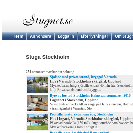
Hem
Annonsera
Logga in
Efterlysningar
Om Stugn
Stuga Stockholm
251
annonser matchar din sökning.
Sjöläge med privat strand, brygga! Värmdö
Hus i Värmdö, Stockholms skärgård, Uppland
Mycket barnvänligt sjöställe endast 40 min från Stockholm
km). Privat sandstrand och brygga...
Byte av bostad Stockholm-Halmstad sommaren 2016
Lägenhet i Stockholm, Uppland
Vi vill byta en vecka till en stuga på Östra stranden, Halms
våran lägenhet i Vasastan, Sto...
Poolvilla i naturskönt område, Stockholm
Hus i Ingarö, Värmdö, Stockholms skärgård, Upplan
Påkostad poolvilla (150 m2) i lugnt område nära hav och b
Mycket barnvänlig tomt i soligt lä...