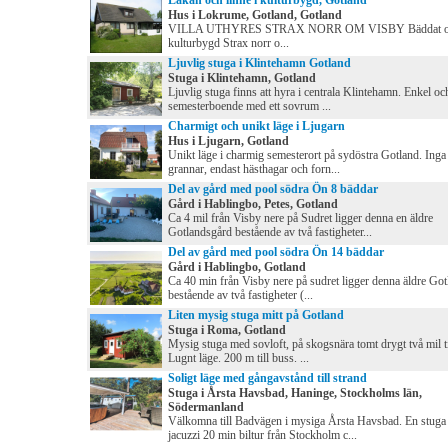
Lakan och linne i kulturbygd, Gotland
Hus i Lokrume, Gotland, Gotland
VILLA UTHYRES STRAX NORR OM VISBY Bäddat och 
kulturbygd Strax norr o...
Ljuvlig stuga i Klintehamn Gotland
Stuga i Klintehamn, Gotland
Ljuvlig stuga finns att hyra i centrala Klintehamn. Enkel o
semesterboende med ett sovrum ...
Charmigt och unikt läge i Ljugarn
Hus i Ljugarn, Gotland
Unikt läge i charmig semesterort på sydöstra Gotland. Inga
grannar, endast hästhagar och forn...
Del av gård med pool södra Ön 8 bäddar
Gård i Hablingbo, Petes, Gotland
Ca 4 mil från Visby nere på Sudret ligger denna en äldre
Gotlandsgård bestående av två fastigheter...
Del av gård med pool södra Ön 14 bäddar
Gård i Hablingbo, Gotland
Ca 40 min från Visby nere på sudret ligger denna äldre Go
bestående av två fastigheter (...
Liten mysig stuga mitt på Gotland
Stuga i Roma, Gotland
Mysig stuga med sovloft, på skogsnära tomt drygt två mil t
Lugnt läge. 200 m till buss. ...
Soligt läge med gångavstånd till strand
Stuga i Årsta Havsbad, Haninge, Stockholms län,
Södermanland
Välkomna till Badvägen i mysiga Årsta Havsbad. En stug
jacuzzi 20 min biltur från Stockholm c...