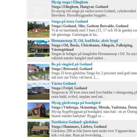
Mysig stuga i Elinghem
Stuga i Elinghem, Hangvar, Gotland
En mysig röd stuga på vackra norra Gotland, cykelavstånd t
Ihreviken. Huvudbyggnaden byggdes...
Stuga på östra Gotland
Stuga i Gotland, Slite, Gothem Botvalde, Gotland
Vi är en barnfamilj med 3 barn (15, 17 och 18 år gamla) so
vår gäststuga. Gäststugan är kn...
Hermanstorp II, Od, bad/fiske, aktiv bygd
Stuga i Od, Borås, Ulricehamn, Alingsås, Falköping,
Västergötland
Stugan är belägen på lantgården Hermanstorp i Od. En myc
välskött mindre lantgård med närhet ...
Bo på vingård på Gotland
Stuga i Brissund, Gotland
Stuga 33 kvm gårdshus Stuga för 2 personer med god stand
mil norr om Visby vid havet. L...
Västra Gotland
Stuga i Fröjel, Gotland
Stugorna är 30 kvm stora med fyra bäddar i våningssäng p
extra bädd, tv/dvd, uteplats med mö...
Mysig gårdsstuga på bondgård
Stuga i Vinberga, Skänninge, Motala, Vadstena, Öster
Mysig flygelbyggnad på bondgård, nära bad - en av Österg
finaste mindre badsjöar! Byggd ca ...
Nordöstra Gotland- gårdshus
Stuga i Hammars, Lärbro, Gotland
Gårdshus 200 m från havet med utsikt över Vägumeviken.
kök i två plan. Rum på övervåning...