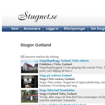
Hem
Annonsera
Logga in
Efterlysningar
Om Stugn
Stugor Gotland
132
annonser matchar din sökning.
Stuga/flygelbygg. Gotland, Visby uthyres
Fritidshus i Visby, Gotland
Stuga/flygelbyggnad 15 min gångväg från centrala Visby. 
pentry med tillgång till liten u...
Stuga på sydöstra Gotland
Stuga i Närs socken, Gotland
Stuga i Närs socken. Stugan har en öppen planlösning, sam
braskamin. Övervåning med säng ...
Stuga Tofta bad Strandsidan
Stuga i Gotland Tofta, Gotland
Trevlig, äldre stuga vid Tofta Bad Flera restauranger och lå
underbar sandstrand. Sommarbu...