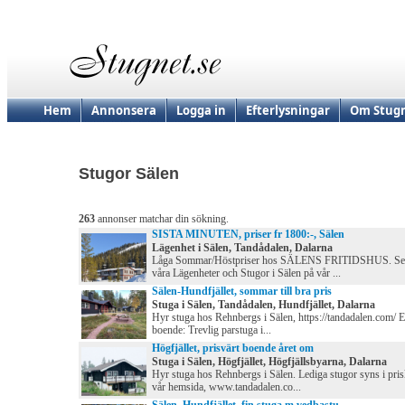
Hem
Annonsera
Logga in
Efterlysningar
Om Stugn
Stugor Sälen
263
annonser matchar din sökning.
SISTA MINUTEN, priser fr 1800:-, Sälen
Lägenhet i Sälen, Tandådalen, Dalarna
Låga Sommar/Höstpriser hos SÄLENS FRITIDSHUS. S
våra Lägenheter och Stugor i Sälen på vår ...
Sälen-Hundfjället, sommar till bra pris
Stuga i Sälen, Tandådalen, Hundfjället, Dalarna
Hyr stuga hos Rehnbergs i Sälen, https://tandadalen.com/ 
boende: Trevlig parstuga i...
Högfjället, prisvärt boende året om
Stuga i Sälen, Högfjället, Högfjällsbyarna, Dalarna
Hyr stuga hos Rehnbergs i Sälen. Lediga stugor syns i pris
vår hemsida, www.tandadalen.co...