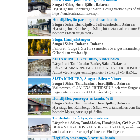
Sälen, Hundfjället, fin stuga m vedbastu
Stuga i Sälen, Hundfjället, Dalarna
Hyr stuga hos Rehnbergs i Sälen. Lediga veckor syns på v
https://tandadalen.com Exemp...
Hundfjället, fin parstuga m bastu kamin
Stuga i Sälen, Hundfjället, Salbäcksheden, Dalarna
Hyr stuga hos Rehnbergs i Sälen, https://tandadalen.com/ 
boende: Fräsch stuga med 2...
Stuga, Hemfjällstangen
Stuga i Sälen, Dalarna, Dalarna
Parhuset - Stuga 1 & 2 Fira semester i Sveriges närmaste f
Gillar du att vandra i fjä...
SISTA MINUTEN fr 1800:-, Vinter Sälen
Lägenhet i Tandådalen Backe, Sälen, Dalarna
LÅGA SOMMARPRISER HOS SÄLENS FRITIDSHUS.
ALLA våra Stugor och Lägenheter i Sälen på vår HEM...
SISTA MINUTEN, Stugor i Sälen + Vinter
Stuga i Sälen, Tandådalen, Hundfjället, Dalarna
Välkommen till SÄLENS FRITIDSHUS och våra Stugor 
Lägenheter i Sälen. Se ALLA våra Stugor o Lä...
Hundfjället, parstugor m kamin, Wifi
Stuga i Sälen, Tandådalen, Hundfjället, Dalarna
Hyr stuga hos Rehnbergs i Sälen, www.tandadalen.com E
boende: Mysig parstuga på Salbä...
Tandådalen, Grå byn, ski in-ski out
Lägenhet i Sälen, Tandådalen, Hundfjället, Grå byn, 
BOKA STUGA HOS REHNBERGS I SÄLEN, se vår hem
tandadalen.com Exempel på boende: Fin lägenhe...
Högfjället, stor stuga, 3 sovrum, kamin