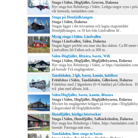
Stuga i Sälen, Högfjället, Gruven, Dalarna
Hyr stuga hos Rehnbergs i Sälen. Lediga stugor syns i pris
vår hemsida, tandadalen.com ...
Stuga på Hemfjällstangen
Stuga i Sälen, Dalarna
Stugan ligger i det trivsamma och lugna stugområdet
Hemfjällstangen, ca 10 km från Lindvallens lif...
Mysig stuga i Sälen. Lindvallen
Stuga i Lindvallen, Sälen, Dalarna
Stugan ligger perfekt om man ska åka slalom. Ca 80 meter t
Lindvallens lift Falken och ca 300 m...
Sälen-Högfjället, liftnära, bastu, Wifi
Stuga i Sälen, Högfjället, Högfjällsbyarna, Dalarna
Hyr stuga hos Rehnbergs i Sälen, se https://tandadalen.co
på boende Två stuglägenhete...
Tandådalen, 2 lgh, bastu, kamin, laddbox
Fritidshus i Sälen, Tandådalen, Gilleråsen, Dalarna
Fritidshus med 2 lägenheter (6+6 bäddar) på Gilleråsen. Hu
två plan med allrum, kök ...
Sälen/Högfjället, bastu, kamin, liftnära
Stuga i Sälen, Högfjället, Högfjällsbyarna, Dalarna
Mycket fin stuglägenhet belägen på övre plan i Högfjällsby
Gångavstånd till Högfjällshotellet...
Hundfjället, härliga höstveckor
Stuga i Sälen, Hundfjället, Salbäcksheden, Dalarna
Hyr stuga hos Rehnbergs i Sälen, https://tandadalen.com/ 
boende: Parstuga mitt emo...
Tandådalen, liten stuga m bastu