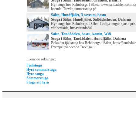
Stuga i Sälen, Tandådalen, Orrliden, Dalarna
Hyr stuga hos Rehnbergs I Sälen, www.tandadalen.com E
boende: Trevlig timmerstuga på...
Sälen, Hundfjället, 3 sovrum, bastu
Stuga i Sälen, Hundfjället, Salbäcksheden, Dalarna
Hyr stuga hos Rehnbergs i Sälen. Lediga stugor syns i pris
vår hemsida, https://tandadal...
Sälen, Tandådalen, bastu, kamin, Wifi
Stuga i Sälen, Tandådalen, Hundfjället, Dalarna
Boka din fjällstuga hos Rehnbergs i Sälen, https://tandadal
Exempel på boende Trevliga ...
Liknande sökningar:
Fjällstuga
Hyra sommarstuga
Hyra stuga
Sommarstuga
Stuga att hyra