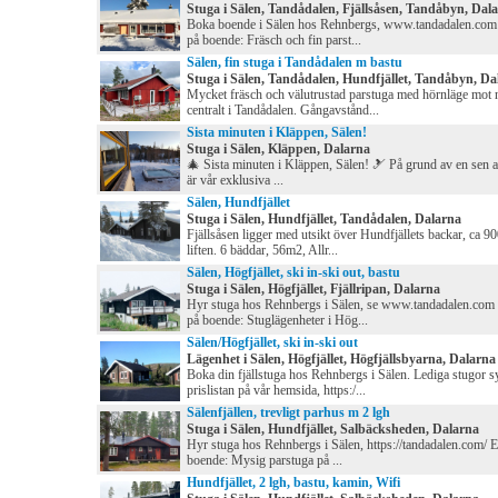
Stuga i Sälen, Tandådalen, Fjällsåsen, Tandåbyn, Dal
Boka boende i Sälen hos Rehnbergs, www.tandadalen.co
på boende: Fräsch och fin parst...
Sälen, fin stuga i Tandådalen m bastu
Stuga i Sälen, Tandådalen, Hundfjället, Tandåbyn, Da
Mycket fräsch och välutrustad parstuga med hörnläge mot 
centralt i Tandådalen. Gångavstånd...
Sista minuten i Kläppen, Sälen!
Stuga i Sälen, Kläppen, Dalarna
🎄 Sista minuten i Kläppen, Sälen! 🎿 På grund av en sen
är vår exklusiva ...
Sälen, Hundfjället
Stuga i Sälen, Hundfjället, Tandådalen, Dalarna
Fjällsåsen ligger med utsikt över Hundfjällets backar, ca 900
liften. 6 bäddar, 56m2, Allr...
Sälen, Högfjället, ski in-ski out, bastu
Stuga i Sälen, Högfjället, Fjällripan, Dalarna
Hyr stuga hos Rehnbergs i Sälen, se www.tandadalen.com
på boende: Stuglägenheter i Hög...
Sälen/Högfjället, ski in-ski out
Lägenhet i Sälen, Högfjället, Högfjällsbyarna, Dalarna
Boka din fjällstuga hos Rehnbergs i Sälen. Lediga stugor s
prislistan på vår hemsida, https:/...
Sälenfjällen, trevligt parhus m 2 lgh
Stuga i Sälen, Hundfjället, Salbäcksheden, Dalarna
Hyr stuga hos Rehnbergs i Sälen, https://tandadalen.com/ 
boende: Mysig parstuga på ...
Hundfjället, 2 lgh, bastu, kamin, Wifi