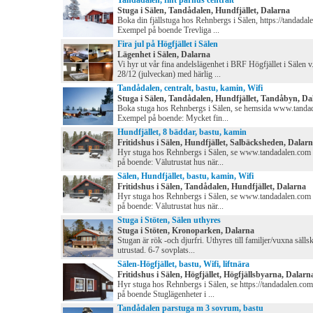
Tandådalen, fint parhus centralt
Stuga i Sälen, Tandådalen, Hundfjället, Dalarna
Boka din fjällstuga hos Rehnbergs i Sälen, https://tandadal
Exempel på boende Trevliga ...
Fira jul på Högfjället i Sälen
Lägenhet i Sälen, Dalarna
Vi hyr ut vår fina andelslägenhet i BRF Högfjället i Sälen v
28/12 (julveckan) med härlig ...
Tandådalen, centralt, bastu, kamin, Wifi
Stuga i Sälen, Tandådalen, Hundfjället, Tandåbyn, Da
Boka stuga hos Rehnbergs i Sälen, se hemsida www.tanda
Exempel på boende: Mycket fin...
Hundfjället, 8 bäddar, bastu, kamin
Fritidshus i Sälen, Hundfjället, Salbäcksheden, Dalar
Hyr stuga hos Rehnbergs i Sälen, se www.tandadalen.com
på boende: Välutrustat hus när...
Sälen, Hundfjället, bastu, kamin, Wifi
Fritidshus i Sälen, Tandådalen, Hundfjället, Dalarna
Hyr stuga hos Rehnbergs i Sälen, se www.tandadalen.com
på boende: Välutrustat hus när...
Stuga i Stöten, Sälen uthyres
Stuga i Stöten, Kronoparken, Dalarna
Stugan är rök -och djurfri. Uthyres till familjer/vuxna sällsk
utrustad. 6-7 sovplats...
Sälen-Högfjället, bastu, Wifi, liftnära
Fritidshus i Sälen, Högfjället, Högfjällsbyarna, Dalarn
Hyr stuga hos Rehnbergs i Sälen, se https://tandadalen.co
på boende Stuglägenheter i ...
Tandådalen parstuga m 3 sovrum, bastu