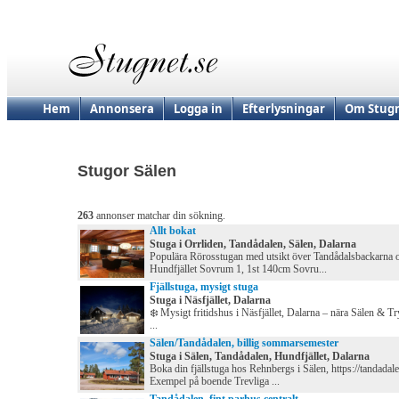
Hem
Annonsera
Logga in
Efterlysningar
Om Stugn
Stugor Sälen
263
annonser matchar din sökning.
Allt bokat
Stuga i Orrliden, Tandådalen, Sälen, Dalarna
Populära Rörosstugan med utsikt över Tandådalsbackarna 
Hundfjället Sovrum 1, 1st 140cm Sovru...
Fjällstuga, mysigt stuga
Stuga i Näsfjället, Dalarna
❄️ Mysigt fritidshus i Näsfjället, Dalarna – nära Sälen & Tr
...
Sälen/Tandådalen, billig sommarsemester
Stuga i Sälen, Tandådalen, Hundfjället, Dalarna
Boka din fjällstuga hos Rehnbergs i Sälen, https://tandadal
Exempel på boende Trevliga ...