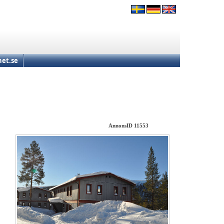
et.se
AnnonsID 11553