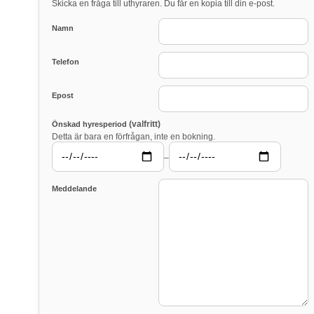
Skicka en fråga till uthyraren. Du får en kopia till din e-post.
Namn
Telefon
Epost
(valfritt)
Önskad hyresperiod
Detta är bara en förfrågan, inte en bokning.
–
Meddelande