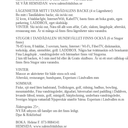
SE VÅR HEMSIDAN: www.salensfritidshus.se
LÄGENHETER MITT I TANDÅDALENS BACKE (4 st Lägenheter):
Bo mitt i Tandådalens backe, ski in/ski out.
32 kvm, 4 bäddar/lght, Internet/Wifi, KabelTV, bastu finns att boka gratis, egen
parkering, LADDBOX, eget skidskåp.
VINTER: Ski in/ski out, Nära till allt som affär, Cafe, slalom, längdspår, afterskii,
restaurang mm. Är ni många så finns flera lägenheter nära varandra.
STUGOR I TANDÅDALEN/ HUNDFJÄLLET FINNS OCKSÅ (6 st Stugor
finns)
76-85 kvm, 8 bäddar, 3 sovrum, bastu, Internet / Wi-Fi, FiberTV, diskmaskin,
torkskåp, altan, utemöbler, grill. LADDBOX. Några har tvättmaskin och braskami
Fina Längdspår , vandringsleder och bärmarker finns vid Stugorna.
2 km till backen, 4-5 min med bil eller åk Gratis skidbuss. Är ni ett stort sällskap så
finns flera Stugor nära varandra.
VINTER:
Massor av aktiviteter för både stora och små.
Afterskii, resturanger, hundspann, Experium i Lindvallen mm
SOMMAR:
Fiske, sjö med liten badstrand, Trollskogen, golf, ridning, badhus, bowling,
mountainbike, Fina vandringsleder, älgsafari, bäversafari med paddling i Dalälven,
levande fäbod, tennis, golf, minigolf, bärplockning, underbara vandringsleder,
Sveriges högsta vattanfall Njuperskär utanför Särna. Experium i Lindvallen m.m
Åldersgräns 25+,
NYÅR uthyres till familjer om det finns ledigt.
Djur & Rökförbud
BOKA: Helene F. 073-9084141
HEMSIDA: www.salensfritidshus.se