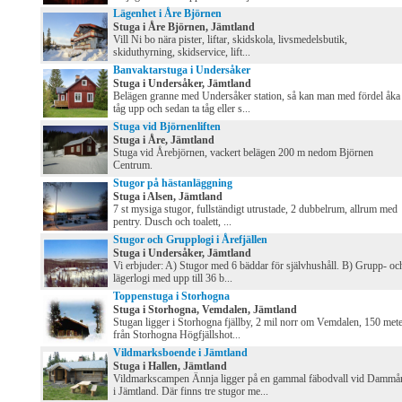
Lägenhet i Åre Björnen
Stuga i Åre Björnen, Jämtland
Vill Ni bo nära pister, liftar, skidskola, livsmedelsbutik,
skiduthyrning, skidservice, lift...
Banvaktarstuga i Undersåker
Stuga i Undersåker, Jämtland
Belägen granne med Undersåker station, så kan man med fördel åka
tåg upp och sedan ta tåg eller s...
Stuga vid Björnenliften
Stuga i Åre, Jämtland
Stuga vid Årebjörnen, vackert belägen 200 m nedom Björnen
Centrum.
Stugor på hästanläggning
Stuga i Alsen, Jämtland
7 st mysiga stugor, fullständigt utrustade, 2 dubbelrum, allrum med
pentry. Dusch och toalett, ...
Stugor och Grupplogi i Årefjällen
Stuga i Undersåker, Jämtland
Vi erbjuder: A) Stugor med 6 bäddar för självhushåll. B) Grupp- oc
lägerlogi med upp till 36 b...
Toppenstuga i Storhogna
Stuga i Storhogna, Vemdalen, Jämtland
Stugan ligger i Storhogna fjällby, 2 mil norr om Vemdalen, 150 met
från Storhogna Högfjällshot...
Vildmarksboende i Jämtland
Stuga i Hallen, Jämtland
Vildmarkscampen Ännja ligger på en gammal fäbodvall vid Dammå
i Jämtland. Där finns tre stugor me...