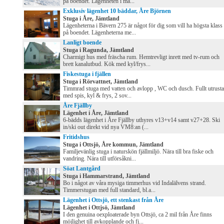
på boendet. Lägenheten i ma...
Exklusiv lägenhet 10 bäddar, Åre Björnen
Stuga i Åre, Jämtland
Lägenheterna i Bävern 275 är något för dig som vill ha högsta klass
på boendet. Lägenheterna me...
Lanligt boende
Stuga i Ragunda, Jämtland
Charmigt hus med fräscha rum. Hemtrevligt inrett med tv-rum och
brett kanalutbud. Kök med kyl/frys...
Fiskestuga i fjällen
Stuga i Rörvattnet, Jämtland
Timmrad stuga med vatten och avlopp , WC och dusch. Fullt utrust
med spis, kyl & frys, 2 sov...
Åre Fjällby
Lägenhet i Åre, Jämtland
6-bädds lägenhet i Åre Fjällby uthyres v13+v14 samt v27+28. Ski
in/ski out direkt vid nya VM8:an (...
Fritidshus
Stuga i Ottsjö, Åre kommun, Jämtland
Familjevänlig stuga i naturskön fjällmiljö. Nära till bra fiske och
vandring. Nära till utförsåkni...
Söat Lantgård
Stuga i Hammarstrand, Jämtland
Bo i något av våra mysiga timmerhus vid Indalälvens strand.
Timmerstugan med full standard, bl.a...
Lägenhet i Ottsjö, ett stenkast från Åre
Lägenhet i Ottjsö, Jämtland
I den genuina oexploaterade byn Ottsjö, ca 2 mil från Åre finns
möjlighet till avkopplande och fj...