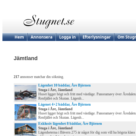
Hem
Annonsera
Logga in
Efterlysningar
Om Stugn
Jämtland
217
annonser matchar din sökning.
Lägenhet 10 bäddar, Åre Björnen
Stuga i Åre, Jämtland
Huset ligger högt och fritt med västläge. Panoramavy över Åredalen
Renfjället och Skutan. Lägenh...
Lägenet 4+2 bäddar, Åre Björnen
Stuga i Åre, Jämtland
Huset ligger högt och fritt med västläge. Panoramavy över Åredalen
Renfjället och Skutan. Lägenh...
Exklusiv lägenhet 8 bäddar, Åre Björnen
Stuga i Åre, Jämtland
Lägenheterna i Bävern 275 är något för dig som vill ha högsta klass