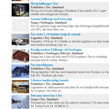
Mysig fjällstuga i Åre!
Fritidshus i Åre, Jämtland
Mysig och trivsam fjällstuga i Brattland, 8 km utanför Åre. Lugnt
område nära utloppet på Åresjön...
Genuin Fjällstuga med bästa läge
Stuga i Storhogna, Jämtland
Hyr vår genuina stuga med bästa läge nära Storhogna högfjällshotell
och SPA, där finns liftar och...
Åre vecka 7, 10 bäddar lyxigt & centralt
Lägenhet i Åre, Jämtland
Strandhus 118 kvm, 8+2 bäddar av absolut toppklass (se länk neda
med modern inredning i ljus no...
Rymlig modern Fjällstuga vid Storhogna
Fritidshus i Storhogna, Klövsjö, Jämtland
Stugan har 4 rum och kök med 8 (10) sovplatser. Den är ordentligt
utrustad med bl a bastu, diskma...
Åre nära Björnen
Fritidshus i Åre, Jämtland
Mysig lägenhet i vårt hus med fantastisk utsikt över Åresjön, ca 4 
från Åre. Skidbuss går neda...
Liftnära familjevänligt boende
Fritidshus i Åre, Jämtland
Lägenheten är väldisponerad med plats för två familjer/fullt utrustad
för 10 gäster. Det finns ett...
Trivsamt större hus i Åre
Stuga i Åre, Jämtland
Trivsamt hus 3 km väster om Åre uthyres veckorna 7-10 samt veck
14. Vecka 9 och 14: 10 800 kr V...