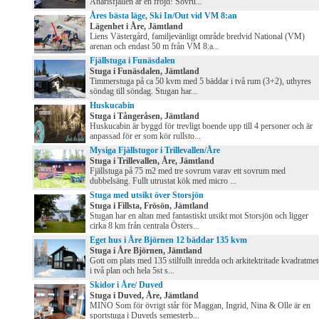
Anarisfjällen är en fröjd! Sovru...
Åres bästa läge, Ski In/Out vid VM 8:an
Lägenhet i Åre, Jämtland
Liens Västergård, familjevänligt område bredvid National (VM)
arenan och endast 50 m från VM 8:a...
Fjällstuga i Funäsdalen
Stuga i Funäsdalen, Jämtland
Timmerstuga på ca 50 kvm med 5 bäddar i två rum (3+2), uthyres
söndag till söndag. Stugan har...
Huskucabin
Stuga i Tångeråsen, Jämtland
Huskucabin är byggd för trevligt boende upp till 4 personer och är
anpassad för er som kör rullsto...
Mysiga Fjällstugor i Trillevallen/Åre
Stuga i Trillevallen, Åre, Jämtland
Fjällstuga på 75 m2 med tre sovrum varav ett sovrum med
dubbelsäng. Fullt utrustat kök med micro ...
Stuga med utsikt över Storsjön
Stuga i Fillsta, Frösön, Jämtland
Stugan har en altan med fantastiskt utsikt mot Storsjön och ligger
cirka 8 km från centrala Östers...
Eget hus i Åre Björnen 12 bäddar 135 kvm
Stuga i Åre Björnen, Jämtland
Gott om plats med 135 stilfullt inredda och arkitektritade kvadratmet
i två plan och hela 5st s...
Skidor i Åre/ Duved
Stuga i Duved, Åre, Jämtland
MINO Som för övrigt står för Maggan, Ingrid, Nina & Olle är en
sportstuga i Duveds semesterb...