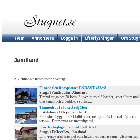
Hem
Annonsera
Logga in
Efterlysningar
Om Stugn
Jämtland
217
annonser matchar din sökning.
Funäsdalen 8 sovplatser ENDAST v32/v2
Stuga i Funäsdalen, Jämtland
Timrad stuga om 70 kvm, 3 sovrum med 6 bäddar, stort allrum med
braskamin och 2 bäddbara soffor,...
Timmerhus i södra Årefjällen
Fritidshus i Ottsjö, Jämtland
Fritidshus byggt 2007 i fulltimmer med generös innertakhöjd och
torvtak. Timmerväggar invändigt må...
Fräsch stuglägenhet med fjällutsikt
Stuga i Trillevallen, Jämtland
En nyrenoverad lägenhet som ligger i en parhusstuga. Utsikten mot