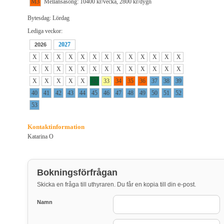
M3
Mellansäsong: 10400 kr/vecka, 2800 kr/dygn
Bytesdag: Lördag
Lediga veckor:
2027
2026
X
X
X
X
X
X
X
X
X
X
X
X
X
X
X
X
X
X
X
X
X
X
X
X
X
X
X
X
X
X
X
32
33
34
35
36
37
38
39
40
41
42
43
44
45
46
47
48
49
50
51
52
53
Kontaktinformation
Katarina O
Bokningsförfrågan
Skicka en fråga till uthyraren. Du får en kopia till din e-post.
Namn