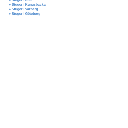
» Stugor i Åsa
» Stugor i Kungsbacka
» Stugor i Varberg
» Stugor i Göteborg