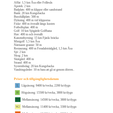
Affär: 1,5 km Åsa eller Frillesås
Apotek: 2 km
Badplats: 400 m klippor eller sandstrand
Bank: 20 km Kungsbacka
Busshållplats: 500 m
Dykning: 400 m vid klipporna
Fiske: 400 m överallt längs kusten
Fotbollsplan: 400 m
Golf: 10 km Sjögärde Golfbana
Hav: 400 m och överallt
Kanotuthyrning: 15 km Fjärås bräcka
Minigolf: 1,5 km Åsa
Närmaste granne: 50 m
Restaurang: 400 m Freadalsträdgård, 1,5 km Åsa
Sjö: 2 km
Skog: 2 km
Skärgård: 400 m
Strand: 400 m
Systembolag: 20 km Kungsbacka
Vandringsleder: 10 m bara att gå ut genom dörren..
Priser och tillgänglighetsdatum
L
Lågsäsong: 9400 kr/vecka, 2200 kr/dygn
H
Högsäsong: 15500 kr/vecka, 3800 kr/dygn
M1
Mellansäsong: 14500 kr/vecka, 3800 kr/dygn
M2
Mellansäsong: 11400 kr/vecka, 3300 kr/dygn