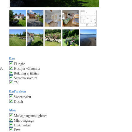
Bas:
El ingår
Husdjur välkomna
TV-
Rökning ej tillåten
Separata sovrum
TV
Bad/toalett:
Vattentoalett
Dusch
Mat:
Matlagningsmöjligheter
Microvågsugn
Diskmaskin
Frys