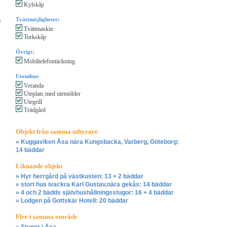
Kylskåp
Tvättmöjligheter:
m
Tvättmaskin
Torkskåp
Övrigt:
Mobiltelefontäckning
Utomhus:
Veranda
Uteplats med utemöbler
Utegrill
Trädgård
Objekt från samma uthyrare
» Kuggaviken Åsa nära Kungsbacka, Varberg, Göteborg:
14 bäddar
Liknande objekt
» Hyr herrgård på västkusten: 13 + 2 bäddar
» stort hus ivackra Karl Gustav,nära gekås: 14 bäddar
» 4 och 2 bädds självhushållningsstugor: 16 + 4 bäddar
» Lodgen på Gottskär Hotell: 20 bäddar
Fler i samma område