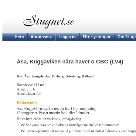
Hem
Annonsera
Logga in
Efterlysningar
Om Stugn
Åsa, Kuggaviken nära havet o GBG (LV4)
Hus, Åsa, Kungsbacka, Varberg, Göteborg, Halland
2
Boendeyta: 115 m
Antal rum: 6
Antal bäddar: 13
Beskrivning
Åsa, Kuggaviken mycket trevligt hus i lugn omgivning.
13 sängplatser. Passar utmätkt för 1 eller 2 familjer.
Huset hyrs endast ut veckovis, lördag-lördag.
OBS: Vi svarar bara om en bokningsförfrågan innehåller tefonnummer!
OBS: Tiden september till mitten på juni hyrs huset ut endast månadsvis eller längr