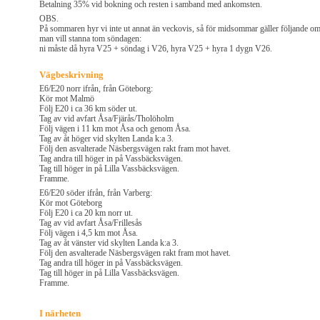
Betalning 35% vid bokning och resten i samband med ankomsten.
OBS.
På sommaren hyr vi inte ut annat än veckovis, så för midsommar gäller följande o
man vill stanna tom söndagen:
ni måste då hyra V25 + söndag i V26, hyra V25 + hyra 1 dygn V26.
Vägbeskrivning
E6/E20 norr ifrån, från Göteborg:
Kör mot Malmö
Följ E20 i ca 36 km söder ut.
Tag av vid avfart Åsa/Fjärås/Tholöholm
Följ vägen i 11 km mot Åsa och genom Åsa.
Tag av åt höger vid skylten Landa k:a 3.
Följ den asvalterade Näsbergsvägen rakt fram mot havet.
Tag andra till höger in på Vassbäcksvägen.
Tag till höger in på Lilla Vassbäcksvägen.
Framme.
E6/E20 söder ifrån, från Varberg:
Kör mot Göteborg
Följ E20 i ca 20 km norr ut.
Tag av vid avfart Åsa/Frillesås
Följ vägen i 4,5 km mot Åsa.
Tag av åt vänster vid skylten Landa k:a 3.
Följ den asvalterade Näsbergsvägen rakt fram mot havet.
Tag andra till höger in på Vassbäcksvägen.
Tag till höger in på Lilla Vassbäcksvägen.
Framme.
I närheten