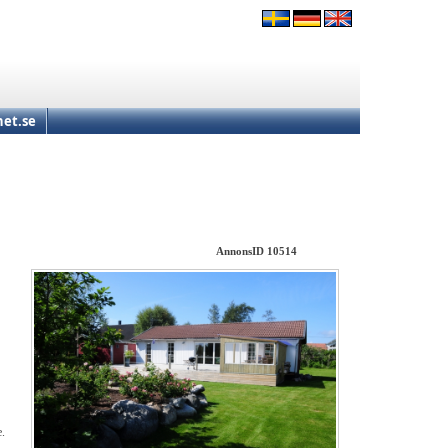
et.se
AnnonsID 10514
e.