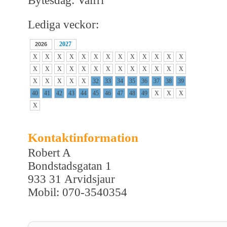
Bytesdag: Valfri
Lediga veckor:
2027
2026
X
X
X
X
X
X
X
X
X
X
X
X
X
X
X
X
X
X
X
X
X
X
X
X
X
X
X
X
X
X
X
32
33
34
35
36
37
38
39
40
41
42
43
44
45
46
47
48
49
X
X
X
X
Kontaktinformation
Robert A
Bondstadsgatan 1
933 31 Arvidsjaur
Mobil: 070-3540354