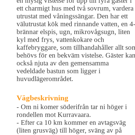
en mysig vistelse för upp till fyra gäster i
ett charmigt hus med två sovrum, vardera
utrustat med våningssängar. Den har ett
välutrustat kök med rinnande vatten, en 4
brännar elspis, ugn, mikrovågsugn, liten
kyl med frys, vattenkokare och
kaffebryggare, som tillhandahåller allt so
behövs för en bekväm vistelse. Gäster ka
också njuta av den gemensamma
vedeldade bastun som ligger i
huvudlägerområdet.
Vägbeskrivning
- Om ni komer söderifrån tar ni höger i
rondellen mot Kurravaara.
- Efter ca 10 km kommer en avtagsväg
(liten grusväg) till höger, sväng av på