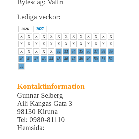
Bytesdag: Valfri
Lediga veckor:
2027
2026
X
X
X
X
X
X
X
X
X
X
X
X
X
X
X
X
X
X
X
X
X
X
X
X
X
X
X
X
X
X
X
32
33
34
35
36
37
38
39
40
41
42
43
44
45
46
47
48
49
50
51
52
53
Kontaktinformation
Gunnar Selberg
Aili Kangas Gata 3
98130 Kiruna
Tel: 0980-81110
Hemsida: