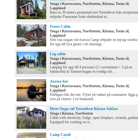
Stuga i Kurravaara, Norrbotten, Kiruna, Torne äl,
Lappland
Bara en 20 meters promenad mot Torneälven från receptione
erbjuder Panorama Suite obehindrad ut...
Forest Cabin
Stuga i Kurravaara, Norrbotten, Kiruna, Torne äl,
Lappland
Den vita stugan vid Aurora Camp erbjuder en mysig vistelse
för upp till fyra gäster i ett charmigt...
Log cabin
Stuga i Kurravaara, Norrbotten, Kiruna, Torne äl,
Lappland
Lämplig för upp till 4 personer (2 i sovrummet + 2 på en
bäddsoffa) är Timmerstugan en rymlig och ...
Aurora hut
Stuga i Kurravaara, Norrbotten, Kiruna, Torne äl,
Lappland
Häftigare blir det inte. Flyter på vattnet på sommaren, ligga 
isen på vintern. I en fantastisk...
Hytte Stuga vid Torneälven Kiruna Jukkas
Stuga i Kiruna, Norrbotten
Cabin with electricity, fridge, open fireplace, veranda, parkin
Equipped for cooking on st...
Camp Caroli