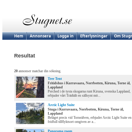
Hem
Annonsera
Logga in
Efterlysningar
Om Stugn
Resultat
20
annonser matchar din sökning.
Tree Tent
Fritidshus i Kurravaara, Norrbotten, Kiruna, Torne äl,
Lappland
Perched i de tysta skogarna runt Kiruna, svenska Lappland,
erbjuder vårt Trädtält en sällsynt mö...
Arctic Light Suite
Stuga i Kurravaara, Norrbotten, Kiruna, Torne äl,
Lappland
Beläget precis vid Torneälven, erbjuder Arctic Light Suite en
fridfull tillflyktsort omgiven av a...
Panorama room