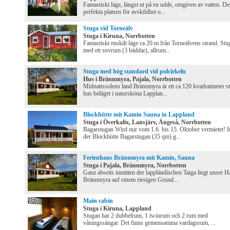
Fantastiskt läge, längst ut på en udde, omgiven av vatten. D
perfekta platsen för avskildhet o...
Stuga vid Torneälv
Stuga i Kiruna, Norrbotten
Fantastiskt enskilt läge ca 20 m från Torneälvens strand. Stu
med ett sovrum (3 bäddar), allrum...
Stuga med hög standard vid polcirkeln
Hus i Brännmyra, Pajala, Norrbotten
Midnattssolens land Brännmyra är ett ca 120 kvadratmeter st
hus beläget i natursköna Lapplan...
Blockhütte mit Kamin Sauna in Lappland
Stuga i Överkalix, Lansjärv, Ängeså, Norrbotten
Bagarstugan Wird nur vom 1.6. bis 15. Oktober vermietet! I
der Blockhütte Bagarstugan (35 qm) g...
Ferienhaus Brännmyra mit Kamin, Sauna
Stuga i Pajala, Brännmyra, Norrbotten
Ganz abseits inmitten der lappländischen Taiga liegt unser H
Brännmyra auf einem riesigen Grund...
Main cabin
Stuga i Kiruna, Lappland
Stugan har 2 dubbelrum, 1 twinrum och 2 rum med
våningssängar. Det finns gemensamma vardagsrum, ...