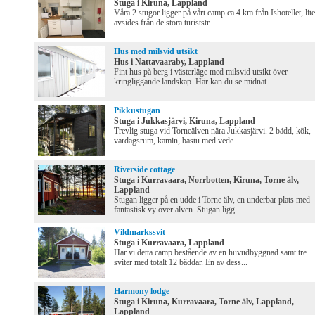
Stuga i Kiruna, Lappland
Våra 2 stugor ligger på vårt camp ca 4 km från Ishotellet, lite
avsides från de stora turiststr...
Hus med milsvid utsikt
Hus i Nattavaaraby, Lappland
Fint hus på berg i västerläge med milsvid utsikt över
kringliggande landskap. Här kan du se midnat...
Pikkustugan
Stuga i Jukkasjärvi, Kiruna, Lappland
Trevlig stuga vid Torneälven nära Jukkasjärvi. 2 bädd, kök,
vardagsrum, kamin, bastu med vede...
Riverside cottage
Stuga i Kurravaara, Norrbotten, Kiruna, Torne älv,
Lappland
Stugan ligger på en udde i Torne älv, en underbar plats med
fantastisk vy över älven. Stugan ligg...
Vildmarkssvit
Stuga i Kurravaara, Lappland
Har vi detta camp bestående av en huvudbyggnad samt tre
sviter med totalt 12 bäddar. En av dess...
Harmony lodge
Stuga i Kiruna, Kurravaara, Torne älv, Lappland,
Lappland