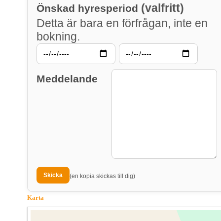
(valfritt)
Önskad hyresperiod
Detta är bara en förfrågan, inte en
bokning.
–
Meddelande
(en kopia skickas till dig)
Karta