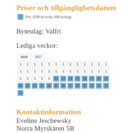
Priser och tillgänglighetsdatum
Pris: 4200 kr/vecka, 600 kr/dygn
Bytesdag: Valfri
Lediga veckor:
2027
2026
X
X
X
X
X
X
X
X
X
X
X
X
X
X
X
X
X
X
X
X
X
X
X
X
X
X
X
X
X
X
X
32
33
34
35
36
37
38
39
40
41
42
43
44
45
46
47
48
49
50
51
52
53
Kontaktinformation
Eveline Jeschewsky
Norra Myrskären 5B