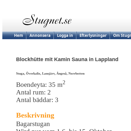
Hem
Annonsera
Logga in
Efterlysningar
Om Stugn
Blockhütte mit Kamin Sauna in Lappland
Stuga, Överkalix, Lansjärv, Ängeså, Norrbotten
2
Boendeyta: 35 m
Antal rum: 2
Antal bäddar: 3
Beskrivning
Bagarstugan