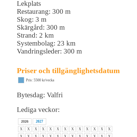
Lekplats
Restaurang: 300 m
Skog: 3 m
Skärgård: 300 m
Strand: 2 km
Systembolag: 23 km
Vandringsleder: 300 m
Priser och tillgänglighetsdatum
Pris: 5500 kr/vecka
Bytesdag: Valfri
Lediga veckor:
2027
2026
X
X
X
X
X
X
X
X
X
X
X
X
X
X
X
X
X
X
X
X
X
X
X
X
X
X