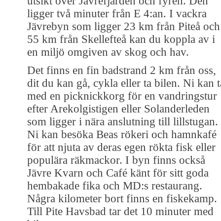
utsikt över Jävrefjärden och fyren. Den
ligger två minuter från E 4:an. I vackra
Jävrebyn som ligger 23 km från Piteå och
55 km från Skellefteå kan du koppla av i
en miljö omgiven av skog och hav.
Det finns en fin badstrand 2 km från oss,
dit du kan gå, cykla eller ta bilen. Ni kan t
med en picknickkorg för en vandringstur
efter Arekolgistigen eller Solanderleden
som ligger i nära anslutning till lillstugan.
Ni kan besöka Beas rökeri och hamnkafé
för att njuta av deras egen rökta fisk eller
populära räkmackor. I byn finns också
Jävre Kvarn och Café känt för sitt goda
hembakade fika och MD:s restaurang.
Några kilometer bort finns en fiskekamp.
Till Pite Havsbad tar det 10 minuter med