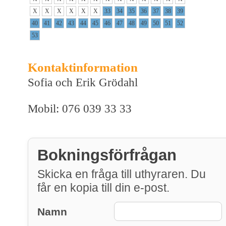
X
X
X
X
X
X
33
34
35
36
37
38
39
40
41
42
43
44
45
46
47
48
49
50
51
52
53
Kontaktinformation
Sofia och Erik Grödahl
Mobil: 076 039 33 33
Bokningsförfrågan
Skicka en fråga till uthyraren. Du
får en kopia till din e-post.
Namn