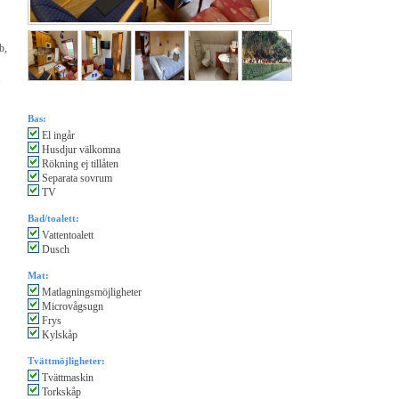
b,
1
Bas:
El ingår
Husdjur välkomna
Rökning ej tillåten
Separata sovrum
TV
Bad/toalett:
Vattentoalett
Dusch
Mat:
Matlagningsmöjligheter
Microvågsugn
Frys
Kylskåp
Tvättmöjligheter:
Tvättmaskin
Torkskåp