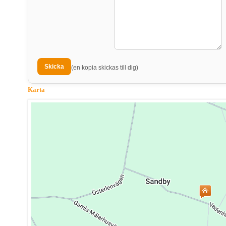
(en kopia skickas till dig)
Karta