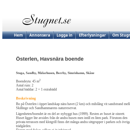
Hem
Annonsera
Logga in
Efterlysningar
Om Stugn
Österlen, Havsnära boende
Stuga, Sandby, Mälarhusen, Borrby, Simrishamn, Skåne
2
Boendeyta: 45 m
Antal rum: 2
Antal bäddar: 2 + 1 extrabädd
Beskrivning
Bo på Österlen i öppet landskap nära havet (2 km) och milslång vit sandstrand mel
Skillinge och Sandhammarens naturreservat.
Lägenheten/boendet är en del av nybyggt hus (1999). Resten av huset är oinrett.
Huset ligger lite avsides från de andra husen men intill en liten park. Förutom den
privata terrassen med klotgrill finns det många andra sittgrupper i parken och övrig
trädgården.