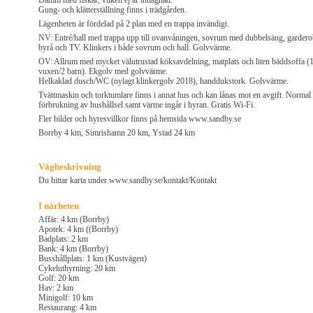
Damm med fiskar, vilken ej är inhägnad.
Gung- och klätterställning finns i trädgården.
Lägenheten är fördelad på 2 plan med en trappa invändigt.
NV: Entré/hall med trappa upp till ovanvåningen, sovrum med dubbelsäng, gardero
byrå och TV. Klinkers i både sovrum och hall. Golvvärme.
OV: Allrum med mycket välutrustad köksavdelning, matplats och liten bäddsoffa (
vuxen/2 barn). Ekgolv med golvvärme.
Helkaklad dusch/WC (nylagt klinkergolv 2018), handdukstork. Golvvärme.
Tvättmaskin och torktumlare finns i annat hus och kan lånas mot en avgift. Normal
förbrukning av hushållsel samt värme ingår i hyran. Gratis Wi-Fi.
Fler bilder och hyresvillkor finns på hemsida www.sandby.se
Borrby 4 km, Simrishamn 20 km, Ystad 24 km
Vägbeskrivning
Du hittar karta under www.sandby.se/kontakt/Kontakt
I närheten
Affär: 4 km (Borrby)
Apotek: 4 km ((Borrby)
Badplats: 2 km
Bank: 4 km (Borrby)
Busshållplats: 1 km (Kustvägen)
Cykeluthyrning: 20 km
Golf: 20 km
Hav: 2 km
Minigolf: 10 km
Restaurang: 4 km