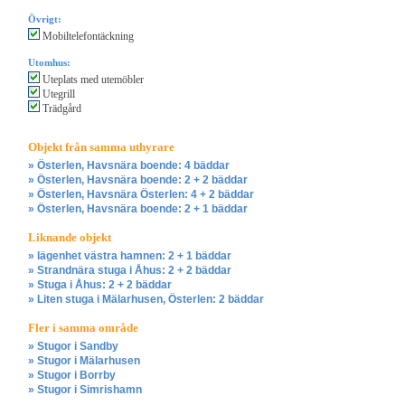
Övrigt:
Mobiltelefontäckning
Utomhus:
Uteplats med utemöbler
Utegrill
Trädgård
Objekt från samma uthyrare
» Österlen, Havsnära boende: 4 bäddar
» Österlen, Havsnära boende: 2 + 2 bäddar
» Österlen, Havsnära Österlen: 4 + 2 bäddar
» Österlen, Havsnära boende: 2 + 1 bäddar
Liknande objekt
» lägenhet västra hamnen: 2 + 1 bäddar
» Strandnära stuga i Åhus: 2 + 2 bäddar
» Stuga i Åhus: 2 + 2 bäddar
» Liten stuga i Mälarhusen, Österlen: 2 bäddar
Fler i samma område
» Stugor i Sandby
» Stugor i Mälarhusen
» Stugor i Borrby
» Stugor i Simrishamn