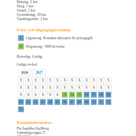
Ridning: 2 km
Skog: 1 km
Strand: 2 km
Systembolag: 20 km
Vandringsleder: 2 km
Priser och tillgänglighetsdatum
L
Lågsäsong: Kontakta uthyraren för prisuppgift
H
Högsäsong: 7600 kr/vecka
Bytesdag: Lördag
Lediga veckor:
2027
2026
X
X
X
X
X
X
X
X
X
X
X
X
X
X
X
X
X
X
X
X
X
X
X
X
X
X
X
X
X
X
X
X
33
34
35
36
37
38
39
40
41
42
43
44
45
46
47
48
49
50
51
52
53
Kontaktinformation
Pia Sandéhn Kjellberg
Vadenhögsvägen 27