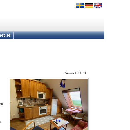
et.se
AnnonsID 1134
lan
a