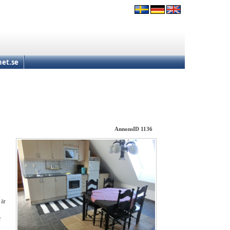
et.se
AnnonsID 1136
 är
r