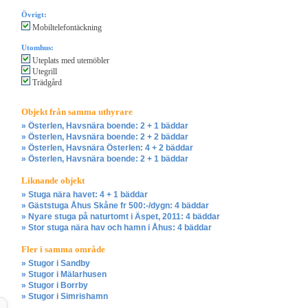
Övrigt:
Mobiltelefontäckning
Utomhus:
Uteplats med utemöbler
Utegrill
Trädgård
Objekt från samma uthyrare
» Österlen, Havsnära boende: 2 + 1 bäddar
» Österlen, Havsnära boende: 2 + 2 bäddar
» Österlen, Havsnära Österlen: 4 + 2 bäddar
» Österlen, Havsnära boende: 2 + 1 bäddar
Liknande objekt
» Stuga nära havet: 4 + 1 bäddar
» Gäststuga Åhus Skåne fr 500:-/dygn: 4 bäddar
» Nyare stuga på naturtomt i Äspet, 2011: 4 bäddar
» Stor stuga nära hav och hamn i Åhus: 4 bäddar
Fler i samma område
» Stugor i Sandby
» Stugor i Mälarhusen
» Stugor i Borrby
» Stugor i Simrishamn