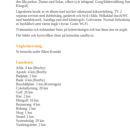
den lilla parken. Damm med fiskar, vilken ej är inhägnad. Gung/klätterställning finn
Klotgrill,
Lägenheten består av ett allrum med mycket välutrustad köksavdelning. TV. 2
separata sovrum med dubbelsäng, garderob och byrå i båda. Helkaklad dusch/WC
med handdukstork. Samtliga rum med klinkergolv. Golvvärme. Normal förbruknin
av hushållsel samt värme ingår i hyran. Gratis Wi-Fi.
Tvättmaskin och torktumlare finns på bottenvåningen och kan lånas mot en avgift.
Fler bilder och hyresvillkor finns på hemsidan sandby.se.
Vägbeskrivning
Se hemsida under fliken Kontakt
I närheten
Affär: 4 km (Borrby)
Apotek: 4 km (Borrby
Badplats: 2 km
Bank: 4 km (Borrby)
Busshållplats: 1 km (Kustvägen)
Cykeluthyrning: 20 km
Golf: 20 km
Hav: 2 km
Minigolf: 10 km
Restaurang: 4 km
Ridning: 2 km
Skog: 1 km
Strand: 2 km
Systembolag: 20 km
Vandringsleder: 2 km