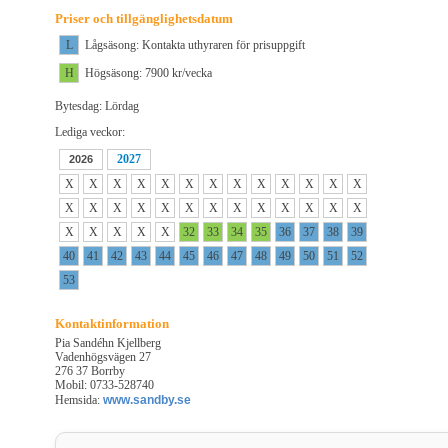
Priser och tillgänglighetsdatum
L
Lågsäsong: Kontakta uthyraren för prisuppgift
H
Högsäsong: 7900 kr/vecka
Bytesdag: Lördag
Lediga veckor:
2027
2026
X
X
X
X
X
X
X
X
X
X
X
X
X
X
X
X
X
X
X
X
X
X
X
X
X
X
X
X
X
X
X
32
33
34
35
36
37
38
39
40
41
42
43
44
45
46
47
48
49
50
51
52
53
Kontaktinformation
Pia Sandéhn Kjellberg
Vadenhögsvägen 27
276 37 Borrby
Mobil: 0733-528740
Hemsida:
www.sandby.se