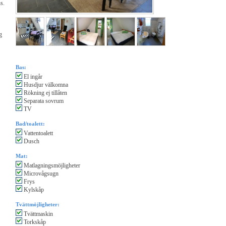
s.
g
Bas:
El ingår
Husdjur välkomna
Rökning ej tillåten
Separata sovrum
TV
Bad/toalett:
Vattentoalett
Dusch
Mat:
Matlagningsmöjligheter
Microvågsugn
Frys
Kylskåp
Tvättmöjligheter:
Tvättmaskin
Torkskåp