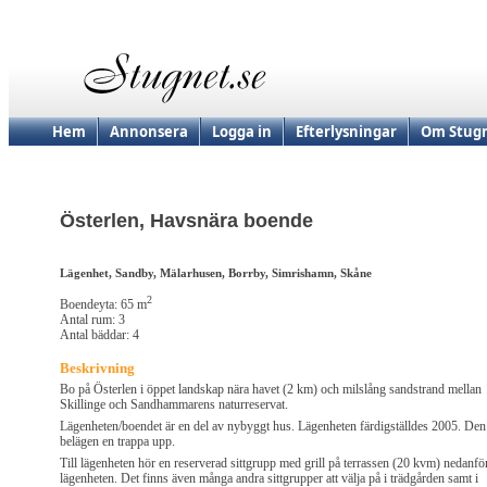
Hem
Annonsera
Logga in
Efterlysningar
Om Stugn
Österlen, Havsnära boende
Lägenhet, Sandby, Mälarhusen, Borrby, Simrishamn, Skåne
2
Boendeyta: 65 m
Antal rum: 3
Antal bäddar: 4
Beskrivning
Bo på Österlen i öppet landskap nära havet (2 km) och milslång sandstrand mellan
Skillinge och Sandhammarens naturreservat.
Lägenheten/boendet är en del av nybyggt hus. Lägenheten färdigställdes 2005. Den
belägen en trappa upp.
Till lägenheten hör en reserverad sittgrupp med grill på terrassen (20 kvm) nedanfö
lägenheten. Det finns även många andra sittgrupper att välja på i trädgården samt i