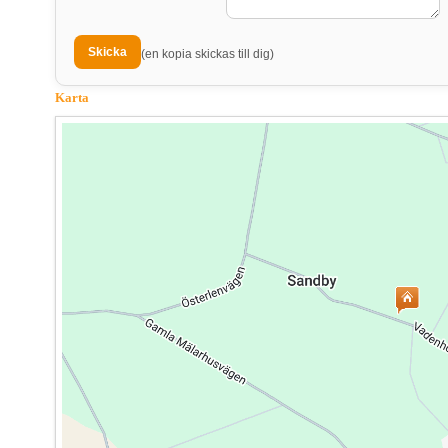
(en kopia skickas till dig)
Karta