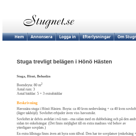
Hem
Annonsera
Logga in
Efterlysningar
Om Stugn
Stuga trevligt belägen i Hönö Hästen
Stuga, Hönö, Bohuslän
2
Boendeyta: 80 m
Antal rum: 3
Antal bäddar: 5 + 3 extrabäddar
Beskrivning
Havsnära stuga i Hönö Hästen. Boyta: ca 40 kvm nedervåning + ca 40 kvm sovloft
(lägre takhöjd). Sovloftet erbjuder även viss havsutsikt.
Sovloftet är delvis avdelat i två rum - ena sidan med en dubbelsäng och på den and
sidan tre enkelsängar. (Det finns möjlighet till en extra madrass vid behov av
ytterligare sovplats.)
En extra lillstuga finns även att hyra som tillval. Den har tre sovplatser (enkelsäng 