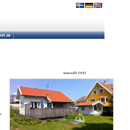
et.se
AnnonsID 11643
ra
+