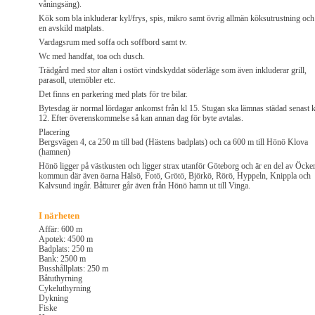
våningsäng).
Kök som bla inkluderar kyl/frys, spis, mikro samt övrig allmän köksutrustning och
en avskild matplats.
Vardagsrum med soffa och soffbord samt tv.
Wc med handfat, toa och dusch.
Trädgård med stor altan i ostört vindskyddat söderläge som även inkluderar grill,
parasoll, utemöbler etc.
Det finns en parkering med plats för tre bilar.
Bytesdag är normal lördagar ankomst från kl 15. Stugan ska lämnas städad senast k
12. Efter överenskommelse så kan annan dag för byte avtalas.
Placering
Bergsvägen 4, ca 250 m till bad (Hästens badplats) och ca 600 m till Hönö Klova
(hamnen)
Hönö ligger på västkusten och ligger strax utanför Göteborg och är en del av Öcke
kommun där även öarna Hälsö, Fotö, Grötö, Björkö, Rörö, Hyppeln, Knippla och
Kalvsund ingår. Båtturer går även från Hönö hamn ut till Vinga.
I närheten
Affär: 600 m
Apotek: 4500 m
Badplats: 250 m
Bank: 2500 m
Busshållplats: 250 m
Båtuthyrning
Cykeluthyrning
Dykning
Fiske