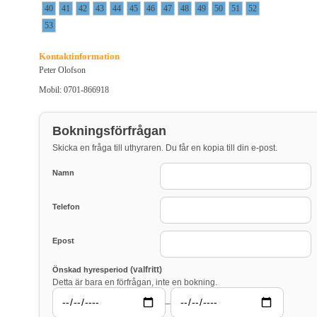
40
41
42
43
44
45
46
47
48
49
50
51
52
53
Kontaktinformation
Peter Olofson
Mobil: 0701-866918
Bokningsförfrågan
Skicka en fråga till uthyraren. Du får en kopia till din e-post.
Namn
Telefon
Epost
(valfritt)
Önskad hyresperiod
Detta är bara en förfrågan, inte en bokning.
–