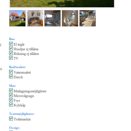
Bas:
El ingår
l
Husdjur ej tillåtna
Rökning ej tillåten
TV
Bad/toalett:
rö
Vattentoalett
Dusch
Mat:
Matlagningsmöjligheter
Microvågsugn
Frys
Kylskåp
Tvättmöjligheter:
Tvättmaskin
Övrigt: