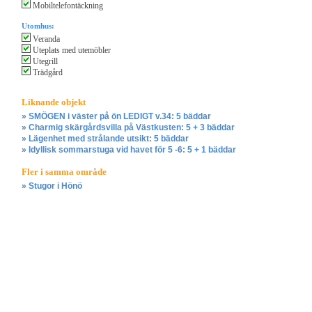
Mobiltelefontäckning
Utomhus:
Veranda
Uteplats med utemöbler
Utegrill
Trädgård
Liknande objekt
» SMÖGEN i väster på ön LEDIGT v.34: 5 bäddar
» Charmig skärgårdsvilla på Västkusten: 5 + 3 bäddar
» Lägenhet med strålande utsikt: 5 bäddar
» Idyllisk sommarstuga vid havet för 5 -6: 5 + 1 bäddar
Fler i samma område
» Stugor i Hönö