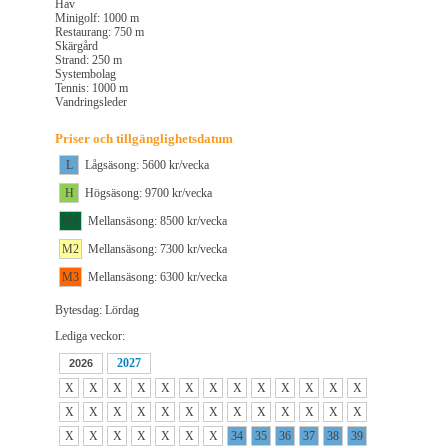
Hav
Minigolf: 1000 m
Restaurang: 750 m
Skärgård
Strand: 250 m
Systembolag
Tennis: 1000 m
Vandringsleder
Priser och tillgänglighetsdatum
L
Lågsäsong: 5600 kr/vecka
H
Högsäsong: 9700 kr/vecka
M1
Mellansäsong: 8500 kr/vecka
M2
Mellansäsong: 7300 kr/vecka
M3
Mellansäsong: 6300 kr/vecka
Bytesdag: Lördag
Lediga veckor:
2027
2026
X
X
X
X
X
X
X
X
X
X
X
X
X
X
X
X
X
X
X
X
X
X
X
X
X
X
X
X
X
X
X
X
X
34
35
36
37
38
39