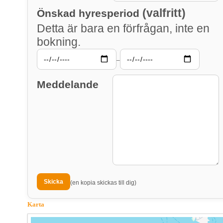
(valfritt)
Önskad hyresperiod
Detta är bara en förfrågan, inte en
bokning.
–
Meddelande
(en kopia skickas till dig)
Karta