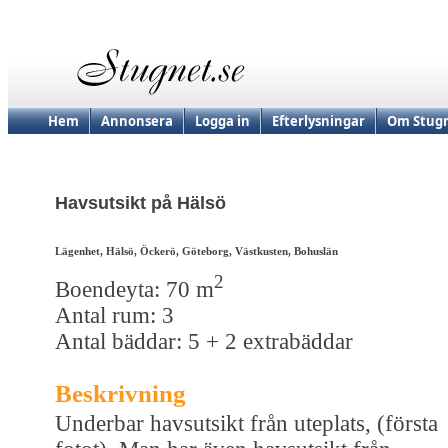
Hem
Annonsera
Logga in
Efterlysningar
Om Stugn
Havsutsikt på Hälsö
Lägenhet, Hälsö, Öckerö, Göteborg, Västkusten, Bohuslän
2
Boendeyta: 70 m
Antal rum: 3
Antal bäddar: 5 + 2 extrabäddar
Beskrivning
Underbar havsutsikt från uteplats, (första