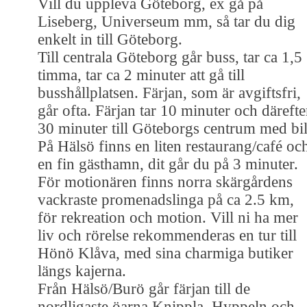
Vill du uppleva Göteborg, ex gå på
Liseberg, Universeum mm, så tar du dig
enkelt in till Göteborg.
Till centrala Göteborg går buss, tar ca 1,5
timma, tar ca 2 minuter att gå till
busshållplatsen. Färjan, som är avgiftsfri,
går ofta. Färjan tar 10 minuter och därefte
30 minuter till Göteborgs centrum med bil
På Hälsö finns en liten restaurang/café oc
en fin gästhamn, dit går du på 3 minuter.
För motionären finns norra skärgårdens
vackraste promenadslinga på ca 2.5 km,
för rekreation och motion. Vill ni ha mer
liv och rörelse rekommenderas en tur till
Hönö Klåva, med sina charmiga butiker
längs kajerna.
Från Hälsö/Burö går färjan till de
nordligaste öarna Knippla, Hyppeln och