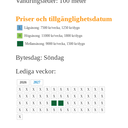
Vandringsleder: 100 meter
Priser och tillgänglighetsdatum
L
Lågsäsong: 7500 kr/vecka, 1250 kr/dygn
H
Högsäsong: 11000 kr/vecka, 1800 kr/dygn
M1
Mellansäsong: 9000 kr/vecka, 1500 kr/dygn
Bytesdag: Söndag
Lediga veckor:
2027
2026
X
X
X
X
X
X
X
X
X
X
X
X
X
X
X
X
X
X
X
X
X
X
X
X
X
X
X
X
X
X
X
32
33
X
X
X
X
X
X
X
X
X
X
X
X
X
X
X
X
X
X
X
X