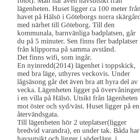
fotot). Man har även havsutsikt från
lägenheten. Huset ligger ca 100 meter frå
havet på Hälsö i Göteborgs norra skärgår
med närhet till Göteborg. Till den
kommunala, barnvänliga badplatsen, går
du på 5 minuter. Sen finns fler badplatser
från klipporna på samma avstånd.
Det finns wifi, som ingår.
En nyinredd(2014) lägenhet i toppskick,
med bra läge, uthyres veckovis. Under
lågsäsong går det även bra att hyra del av
vecka. Lägenheten ligger på övervåninge
i en villa på Hälsö. Utsikt från lägenheten
mot öster och syd/väst. Huset ligger på en
återvändsgata.
Till lägenheten hör 2 uteplatser(ligger
bredvid varandra), en under tak. Båda har
havsutsikt och ligger i söderläge, i